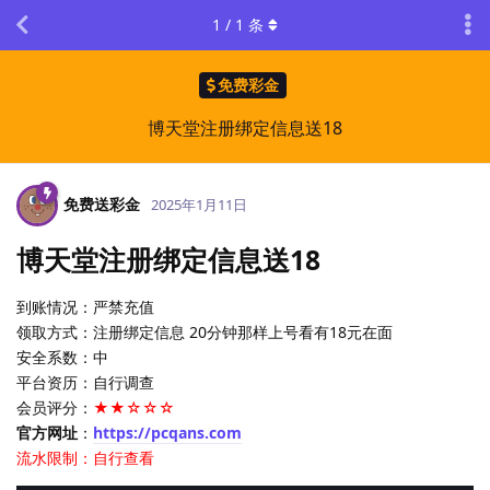
1
/
1
条
免费彩金
博天堂注册绑定信息送18
免费送彩金
2025年1月11日
博天堂注册绑定信息送18
到账情况：严禁充值
领取方式：注册绑定信息 20分钟那样上号看有18元在面
安全系数：中
平台资历：自行调查
会员评分：
★★☆☆☆
官方网址
：
https://pcqans.com
流水限制：自行查看