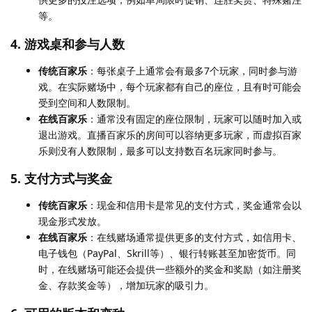
等。
4.
游戏桌和参与人数
传统百家乐
：每张桌子上通常会有最多7个玩家，同时参与游
戏。在实际赌场中，每个玩家都有自己的座位，且有时可能会
受到空间和人数限制。
在线百家乐
：通常没有固定的座位限制，玩家可以随时加入或
退出游戏。直播百家乐的房间可以容纳更多玩家，而虚拟百家
乐则没有人数限制，最多可以支持数百名玩家同时参与。
5.
支付方式与奖金
传统百家乐
：现金和信用卡是常见的支付方式，奖金通常会以
现金形式发放。
在线百家乐
：在线赌场通常提供更多的支付方式，如信用卡、
电子钱包（PayPal、Skrill等）、银行转账甚至加密货币。同
时，在线赌场可能还会提供一些额外的奖金和奖励（如注册奖
金、存款奖金等），增加玩家的吸引力。