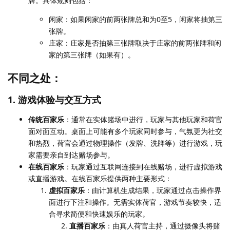
牌。具体规则包括：
闲家：如果闲家的前两张牌总和为0至5，闲家将抽第三
张牌。
庄家：庄家是否抽第三张牌取决于庄家的前两张牌和闲
家的第三张牌（如果有）。
不同之处：
1.
游戏体验与交互方式
传统百家乐
：通常在实体赌场中进行，玩家与其他玩家和荷官
面对面互动。桌面上可能有多个玩家同时参与，气氛更为社交
和热烈，荷官会通过物理操作（发牌、洗牌等）进行游戏，玩
家需要亲自到达赌场参与。
在线百家乐
：玩家通过互联网连接到在线赌场，进行虚拟游戏
或直播游戏。在线百家乐提供两种主要形式：
虚拟百家乐
：由计算机生成结果，玩家通过点击操作界
面进行下注和操作。无需实体荷官，游戏节奏较快，适
合寻求简便和快速娱乐的玩家。
直播百家乐
：由真人荷官主持，通过摄像头将赌