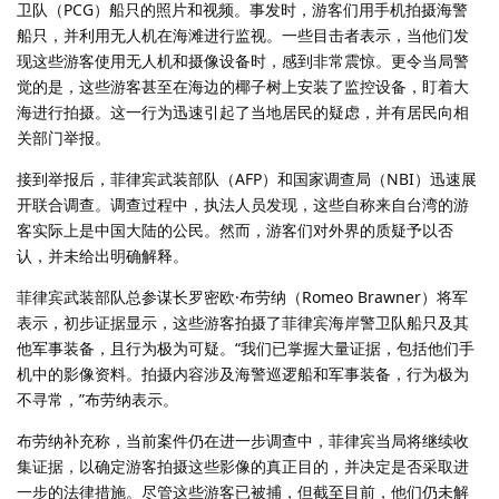
卫队（PCG）船只的照片和视频。事发时，游客们用手机拍摄海警
船只，并利用无人机在海滩进行监视。一些目击者表示，当他们发
现这些游客使用无人机和摄像设备时，感到非常震惊。更令当局警
觉的是，这些游客甚至在海边的椰子树上安装了监控设备，盯着大
海进行拍摄。这一行为迅速引起了当地居民的疑虑，并有居民向相
关部门举报。
接到举报后，菲律宾武装部队（AFP）和国家调查局（NBI）迅速展
开联合调查。调查过程中，执法人员发现，这些自称来自台湾的游
客实际上是中国大陆的公民。然而，游客们对外界的质疑予以否
认，并未给出明确解释。
菲律宾武装部队总参谋长罗密欧·布劳纳（Romeo Brawner）将军
表示，初步证据显示，这些游客拍摄了菲律宾海岸警卫队船只及其
他军事装备，且行为极为可疑。“我们已掌握大量证据，包括他们手
机中的影像资料。拍摄内容涉及海警巡逻船和军事装备，行为极为
不寻常，”布劳纳表示。
布劳纳补充称，当前案件仍在进一步调查中，菲律宾当局将继续收
集证据，以确定游客拍摄这些影像的真正目的，并决定是否采取进
一步的法律措施。尽管这些游客已被捕，但截至目前，他们仍未解