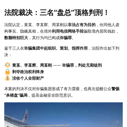
法院裁决：三名“盘总”顶格判刑！
法院认定，黄某、李某辉、周某刚以
非法占有为目的
，伙同他人虚
构事实、隐瞒真相，在境外
利用电信网络手段
骗取境内居民钱款，
数额特别巨大
，其行为均已构成
诈骗罪
。
鉴于三人在
诈骗集团中起组织、策划、指挥作用
，法院作出如下判
决：
黄某、李某辉、周某刚
——
诈骗罪，判处无期徒刑
剥夺政治权利终身
没收个人全部财产
本案的判决不仅对诈骗集团形成了有力震慑，也再次提醒公众
警惕
“杀猪盘”骗局
，提高金融安全防范意识。