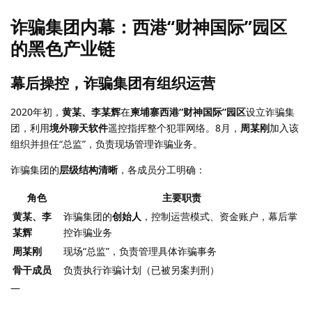
诈骗集团内幕：西港“财神国际”园区
的黑色产业链
幕后操控，诈骗集团有组织运营
2020年初，
黄某、李某辉
在
柬埔寨西港“财神国际”园区
设立诈骗集
团，利用
境外聊天软件
遥控指挥整个犯罪网络。8月，
周某刚
加入该
组织并担任“总监”，负责现场管理诈骗业务。
诈骗集团的
层级结构清晰
，各成员分工明确：
角色
主要职责
黄某、李
诈骗集团的
创始人
，控制运营模式、资金账户，幕后掌
某辉
控诈骗业务
周某刚
现场“总监”，负责管理具体诈骗事务
骨干成员
负责执行诈骗计划（已被另案判刑）
—