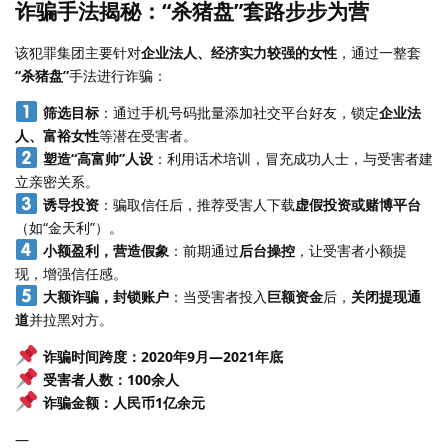
诈骗手法揭秘：“杀猪盘”套路步步为营
该犯罪集团主要针对
企业法人、经济实力较强的女性
，通过一整套
“杀猪盘”
手法进行诈骗：
筛选目标
：通过手机号码批量添加社交平台好友，锁定
企业法
人、富裕女性
等潜在受害者。
塑造“高富帅”人设
：利用话术培训，冒充成功人士，与受害者建
立亲密关系。
诱导投资
：骗取信任后，推荐受害人下载
虚假投资或赌博平台
（如“金天利”）。
小额盈利，营造假象
：前期通过
后台操控
，让受害者小额提
现，增强信任感。
大额诈骗，封锁账户
：当受害者投入
巨额资金
后，
关闭提现通
道
并拉黑对方。
诈骗时间跨度：2020年9月—2021年底
受害者人数：100余人
诈骗金额：人民币1亿余元
—