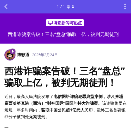
1
/
1
条
博彩新闻与热点
西港诈骗案告破！三名“盘总”骗取上亿，被判无期徒刑！
博彩通
2025年2月24日
西港诈骗案告破！三名“盘总”
骗取上亿，被判无期徒刑！
近日，最高人民法院发布了
电信网络诈骗犯罪典型案例
，涉及
柬埔
寨西哈努克港（西港）“财神国际”园区
的
特大诈骗案
。该诈骗集团在
短短一年多时间内，
骗取中国公民超1亿元人民币
，最终三名首要犯
罪分子被判处
无期徒刑
。
—