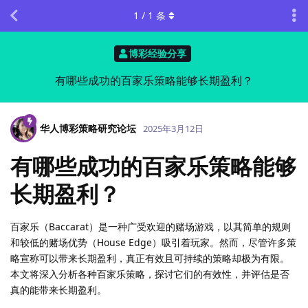
1
/
1
条
博彩经验分享
有哪些成功的百家乐策略能够长期盈利？
华人博彩策略研究论坛
2025年3月12日
有哪些成功的百家乐策略能够
长期盈利？
百家乐（Baccarat）是一种广受欢迎的赌场游戏，以其简单的规则
和较低的赌场优势（House Edge）吸引着玩家。然而，尽管许多策
略宣称可以带来长期盈利，真正有效且可持续的策略却极为有限。
本文将深入分析各种百家乐策略，探讨它们的有效性，并评估是否
真的能带来长期盈利。