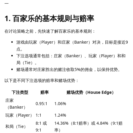
—
1.
百家乐的基本规则与赔率
在讨论策略之前，先快速了解百家乐的基本规则：
游戏由玩家（Player）和庄家（Banker）对决，目标是接近9
点。
下注选项通常包括：庄家（Banker）、玩家（Player）和和
局（Tie）。
赌场通常对庄家胜出的赌注收取5%的佣金，以保持优势。
以下是不同下注选项的赔率和赌场优势：
下注类型
赔率
赌场优势（House Edge）
庄家
0.95:1
1.06%
（Banker）
玩家（Player）
1:1
1.24%
8:1 或
14.36%（8:1赔率）或 4.84%（9:1赔
和局（Tie）
9:1
率）