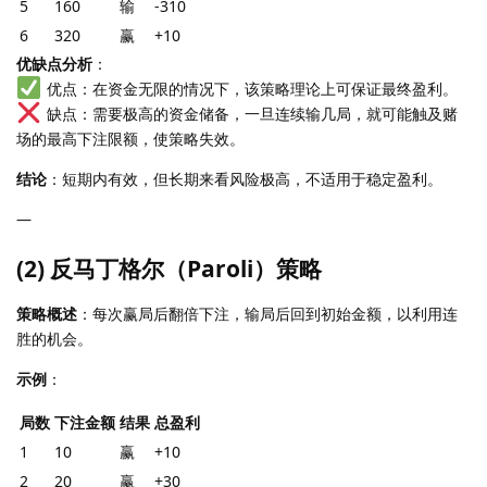
5
160
输
-310
6
320
赢
+10
优缺点分析
：
优点：在资金无限的情况下，该策略理论上可保证最终盈利。
缺点：需要极高的资金储备，一旦连续输几局，就可能触及赌
场的最高下注限额，使策略失效。
结论
：短期内有效，但长期来看风险极高，不适用于稳定盈利。
—
(2) 反马丁格尔（Paroli）策略
策略概述
：每次赢局后翻倍下注，输局后回到初始金额，以利用连
胜的机会。
示例
：
局数
下注金额
结果
总盈利
1
10
赢
+10
2
20
赢
+30