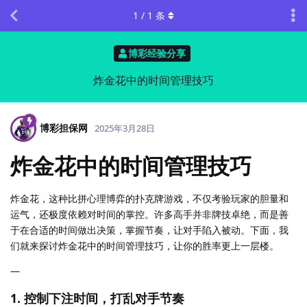
1
/
1
条
博彩经验分享
炸金花中的时间管理技巧
博彩担保网
2025年3月28日
炸金花中的时间管理技巧
炸金花，这种比拼心理博弈的扑克牌游戏，不仅考验玩家的胆量和
运气，还极度依赖对时间的掌控。许多高手并非牌技卓绝，而是善
于在合适的时间做出决策，掌握节奏，让对手陷入被动。下面，我
们就来探讨炸金花中的时间管理技巧，让你的胜率更上一层楼。
—
1. 控制下注时间，打乱对手节奏