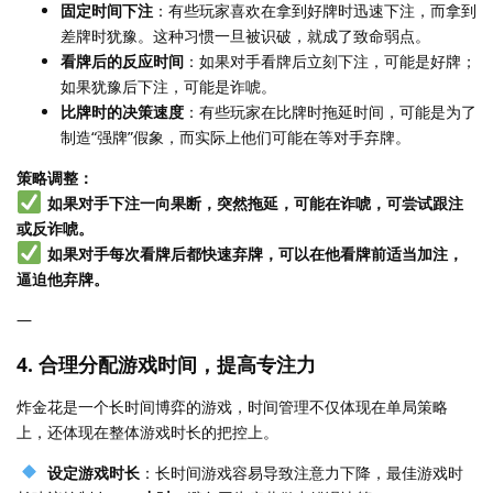
固定时间下注
：有些玩家喜欢在拿到好牌时迅速下注，而拿到
差牌时犹豫。这种习惯一旦被识破，就成了致命弱点。
看牌后的反应时间
：如果对手看牌后立刻下注，可能是好牌；
如果犹豫后下注，可能是诈唬。
比牌时的决策速度
：有些玩家在比牌时拖延时间，可能是为了
制造“强牌”假象，而实际上他们可能在等对手弃牌。
策略调整：
如果对手下注一向果断，突然拖延，可能在诈唬，可尝试跟注
或反诈唬。
如果对手每次看牌后都快速弃牌，可以在他看牌前适当加注，
逼迫他弃牌。
—
4. 合理分配游戏时间，提高专注力
炸金花是一个长时间博弈的游戏，时间管理不仅体现在单局策略
上，还体现在整体游戏时长的把控上。
设定游戏时长
：长时间游戏容易导致注意力下降，最佳游戏时