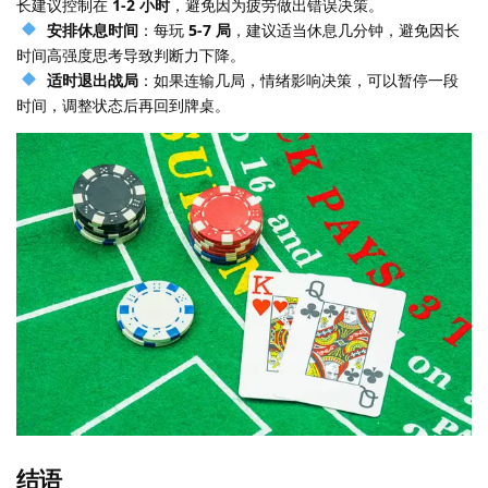
长建议控制在
1-2 小时
，避免因为疲劳做出错误决策。
安排休息时间
：每玩
5-7 局
，建议适当休息几分钟，避免因长
时间高强度思考导致判断力下降。
适时退出战局
：如果连输几局，情绪影响决策，可以暂停一段
时间，调整状态后再回到牌桌。
结语