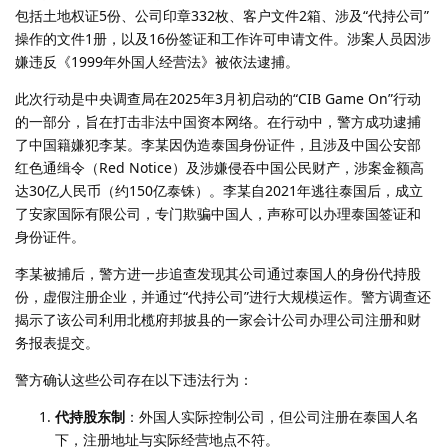
包括土地权证5份、公司印章332枚、客户文件2箱、涉及“代持公司”
操作的文件1册，以及16份签证和工作许可申请文件。涉案人员因涉
嫌违反《1999年外国人经营法》被依法逮捕。
此次行动是中央调查局在2025年3月初启动的“CIB Game On”行动
的一部分，旨在打击非法中国资本网络。在行动中，警方成功逮捕
了中国籍嫌犯李某。李某因伪造泰国身份证件，且涉及中国公安部
红色通缉令（Red Notice）及涉嫌侵吞中国公民财产，涉案金额高
达30亿人民币（约150亿泰铢）。李某自2021年逃往泰国后，成立
了安家国际有限公司，专门欺骗中国人，声称可以办理泰国签证和
身份证件。
李某被捕后，警方进一步追查发现其公司通过泰国人的身份代持股
份，虚假注册企业，并通过“代持公司”进行大规模运作。警方调查还
揭示了该公司利用北榄府邦披县的一家会计公司办理公司注册和财
务报表提交。
警方确认这些公司存在以下违法行为：
代持股东制
：外国人实际控制公司，但公司注册在泰国人名
下，注册地址与实际经营地点不符。