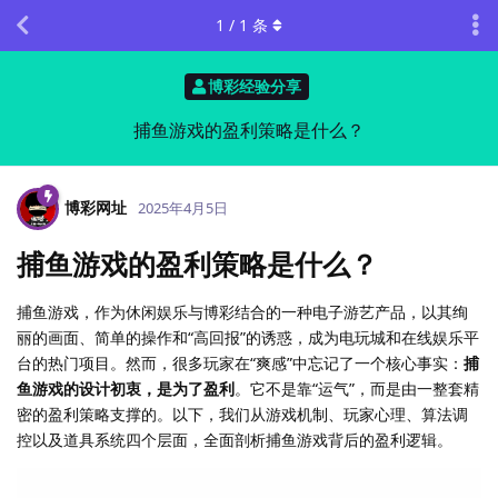
1
/
1
条
博彩经验分享
捕鱼游戏的盈利策略是什么？
博彩网址
2025年4月5日
捕鱼游戏的盈利策略是什么？
捕鱼游戏，作为休闲娱乐与博彩结合的一种电子游艺产品，以其绚
丽的画面、简单的操作和“高回报”的诱惑，成为电玩城和在线娱乐平
台的热门项目。然而，很多玩家在“爽感”中忘记了一个核心事实：
捕
鱼游戏的设计初衷，是为了盈利
。它不是靠“运气”，而是由一整套精
密的盈利策略支撑的。以下，我们从游戏机制、玩家心理、算法调
控以及道具系统四个层面，全面剖析捕鱼游戏背后的盈利逻辑。