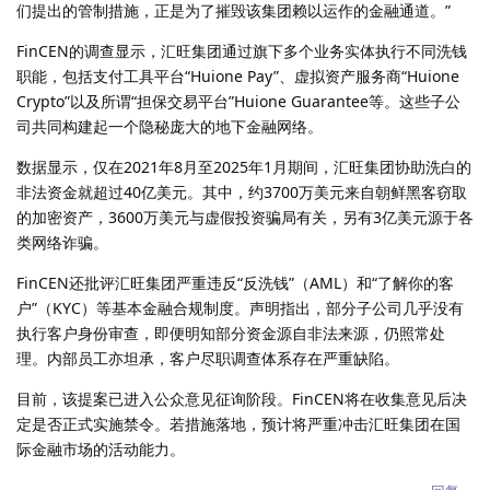
们提出的管制措施，正是为了摧毁该集团赖以运作的金融通道。”
FinCEN的调查显示，汇旺集团通过旗下多个业务实体执行不同洗钱
职能，包括支付工具平台“Huione Pay”、虚拟资产服务商“Huione
Crypto”以及所谓“担保交易平台”Huione Guarantee等。这些子公
司共同构建起一个隐秘庞大的地下金融网络。
数据显示，仅在2021年8月至2025年1月期间，汇旺集团协助洗白的
非法资金就超过40亿美元。其中，约3700万美元来自朝鲜黑客窃取
的加密资产，3600万美元与虚假投资骗局有关，另有3亿美元源于各
类网络诈骗。
FinCEN还批评汇旺集团严重违反“反洗钱”（AML）和“了解你的客
户”（KYC）等基本金融合规制度。声明指出，部分子公司几乎没有
执行客户身份审查，即便明知部分资金源自非法来源，仍照常处
理。内部员工亦坦承，客户尽职调查体系存在严重缺陷。
目前，该提案已进入公众意见征询阶段。FinCEN将在收集意见后决
定是否正式实施禁令。若措施落地，预计将严重冲击汇旺集团在国
际金融市场的活动能力。