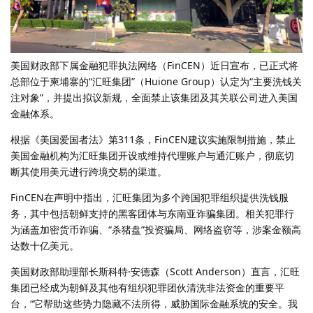
美国财政部下属金融犯罪执法网络（FinCEN）近日宣布，已正式将
总部位于柬埔寨的“汇旺集团”（Huione Group）认定为“主要洗钱关
注对象”，并提出拟议新规，全面禁止该集团及其关联公司进入美国
金融体系。
根据《美国爱国者法》第311条，FinCEN建议实施限制措施，禁止
美国金融机构为汇旺集团开设或维持代理账户与通汇账户，彻底切
断其使用美元进行跨境交易的渠道。
FinCEN在声明中指出，汇旺集团为多个跨国犯罪组织提供洗钱服
务，其中包括朝鲜支持的黑客团体与东南亚诈骗集团。相关犯罪行
为涵盖加密货币诈骗、“杀猪盘”投资骗局、网络盗窃等，涉案金额高
达数十亿美元。
美国财政部助理部长斯科特·安德森（Scott Anderson）直言，汇旺
集团已经成为朝鲜及其他有组织犯罪团伙清洗非法资金的重要平
台，“它帮助这些势力隐藏不法所得，威胁国际金融系统的安全。我