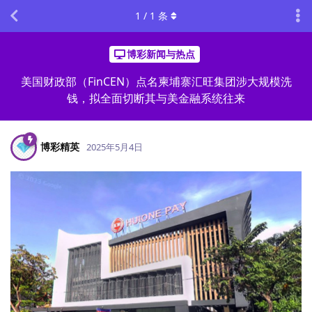
1
/
1
条
博彩新闻与热点
美国财政部（FinCEN）点名柬埔寨汇旺集团涉大规模洗
钱，拟全面切断其与美金融系统往来
博彩精英
2025年5月4日