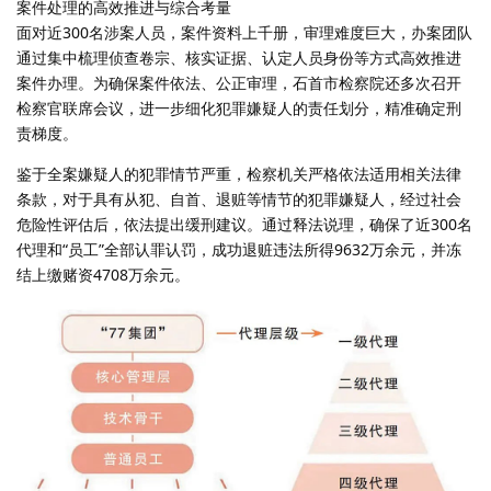
案件处理的高效推进与综合考量
面对近300名涉案人员，案件资料上千册，审理难度巨大，办案团队
通过集中梳理侦查卷宗、核实证据、认定人员身份等方式高效推进
案件办理。为确保案件依法、公正审理，石首市检察院还多次召开
检察官联席会议，进一步细化犯罪嫌疑人的责任划分，精准确定刑
责梯度。
鉴于全案嫌疑人的犯罪情节严重，检察机关严格依法适用相关法律
条款，对于具有从犯、自首、退赃等情节的犯罪嫌疑人，经过社会
危险性评估后，依法提出缓刑建议。通过释法说理，确保了近300名
代理和“员工”全部认罪认罚，成功退赃违法所得9632万余元，并冻
结上缴赌资4708万余元。