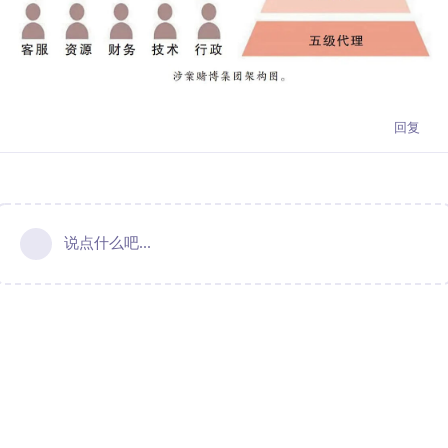
回复
说点什么吧...