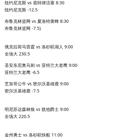
纽约尼克斯 vs 底特律活塞 8:30
纽约尼克斯 -12.5
布鲁克林篮网 vs 夏洛特黄蜂 8:30
布鲁克林篮网 -7.5)
俄克拉荷马雷霆 vs 洛杉矶湖人 9:00
全场大 230.5
圣安东尼奥马刺 vs 亚特兰大老鹰 9:00
亚特兰大老鹰 -6.5
芝加哥公牛 vs 密尔沃基雄鹿 9:00
密尔沃基雄鹿 -7.5
明尼苏达森林狼 vs 犹他爵士 9:00
全场大 220.5
金州勇士 vs 洛杉矶快船 11:00