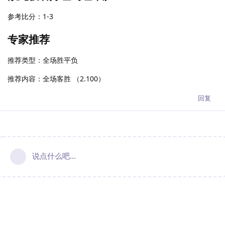
参考比分：1-3
专家推荐
推荐类型：全场胜平负
推荐内容：全场客胜 （2.100）
回复
说点什么吧...