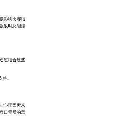
接影响比赛结
强敌时总能爆
通过结合这些
支持。
些心理因素来
盘口背后的意