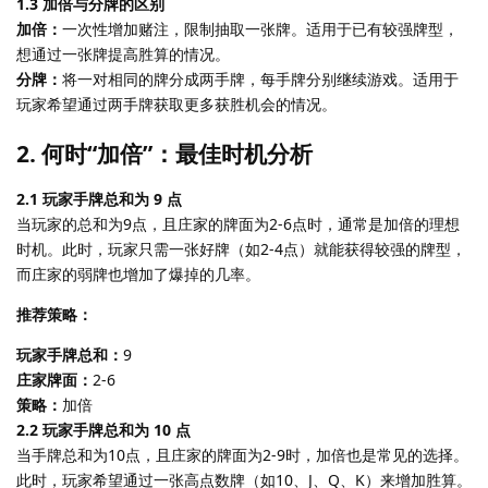
1.3 加倍与分牌的区别
加倍：
一次性增加赌注，限制抽取一张牌。适用于已有较强牌型，
想通过一张牌提高胜算的情况。
分牌：
将一对相同的牌分成两手牌，每手牌分别继续游戏。适用于
玩家希望通过两手牌获取更多获胜机会的情况。
2. 何时“加倍”：最佳时机分析
2.1 玩家手牌总和为 9 点
当玩家的总和为9点，且庄家的牌面为2-6点时，通常是加倍的理想
时机。此时，玩家只需一张好牌（如2-4点）就能获得较强的牌型，
而庄家的弱牌也增加了爆掉的几率。
推荐策略：
玩家手牌总和：
9
庄家牌面：
2-6
策略：
加倍
2.2 玩家手牌总和为 10 点
当手牌总和为10点，且庄家的牌面为2-9时，加倍也是常见的选择。
此时，玩家希望通过一张高点数牌（如10、J、Q、K）来增加胜算。