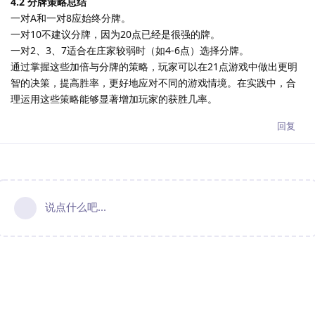
4.2 分牌策略总结
一对A和一对8应始终分牌。
一对10不建议分牌，因为20点已经是很强的牌。
一对2、3、7适合在庄家较弱时（如4-6点）选择分牌。
通过掌握这些加倍与分牌的策略，玩家可以在21点游戏中做出更明
智的决策，提高胜率，更好地应对不同的游戏情境。在实践中，合
理运用这些策略能够显著增加玩家的获胜几率。
回复
说点什么吧...