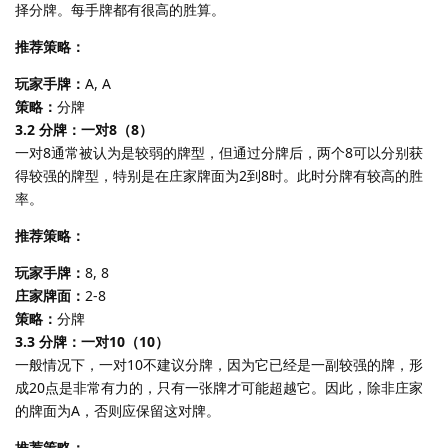
择分牌。每手牌都有很高的胜算。
推荐策略：
玩家手牌：
A, A
策略：
分牌
3.2 分牌：一对8（8）
一对8通常被认为是较弱的牌型，但通过分牌后，两个8可以分别获
得较强的牌型，特别是在庄家牌面为2到8时。此时分牌有较高的胜
率。
推荐策略：
玩家手牌：
8, 8
庄家牌面：
2-8
策略：
分牌
3.3 分牌：一对10（10）
一般情况下，一对10不建议分牌，因为它已经是一副较强的牌，形
成20点是非常有力的，只有一张牌才可能超越它。因此，除非庄家
的牌面为A，否则应保留这对牌。
推荐策略：