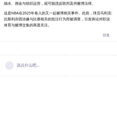
抽水、佣金与组织运营，就可能违反联邦及州赌博法律。
这是NBA在2025年卷入的又一起赌博相关事件。此前，球员马利克·
比斯利亦因涉嫌与比赛相关的投注行为而被调查，引发舆论对职业
体育与赌博交集的再度关注。
回复
说点什么吧...