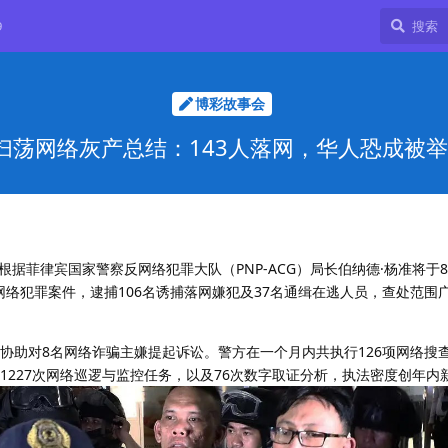
9
博彩故事会
扫荡网络灰产总结：143人落网，华人恐成被
据菲律宾国家警察反网络犯罪大队（PNP-ACG）局长伯纳德·杨准将于
3起网络犯罪案件，逮捕106名诱捕落网嫌犯及37名通缉在逃人员，查处范围
协助对8名网络诈骗主嫌提起诉讼。警方在一个月内共执行126项网络搜查
1227次网络巡逻与监控任务，以及76次数字取证分析，执法密度创年内