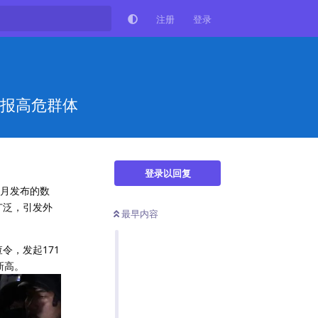
注册
登录
举报高危群体
登录以回复
8月发布的数
广泛，引发外
最早内容
令，发起171
新高。