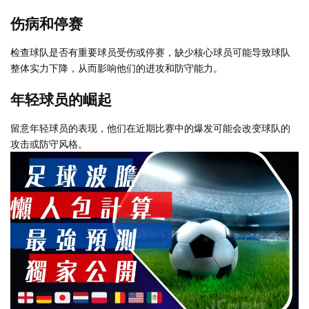
伤病和停赛
检查球队是否有重要球员受伤或停赛，缺少核心球员可能导致球队
整体实力下降，从而影响他们的进攻和防守能力。
年轻球员的崛起
留意年轻球员的表现，他们在近期比赛中的爆发可能会改变球队的
攻击或防守风格。