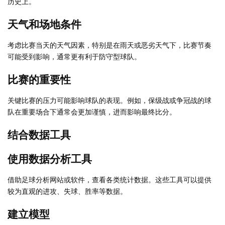
历史上。
天气和场地条件
考虑比赛当天的天气因素，特别是在雨天或恶劣天气下，比赛节奏
可能受到影响，通常更有利于防守型球队。
比赛的重要性
关键比赛的压力可能影响球队的表现。例如，保级战或争冠战的球
队在重要场合下通常会更加谨慎，进而影响最终比分。
结合数据工具
使用数据分析工具
借助足球分析网站或软件，查看各类统计数据。这些工具可以提供
较为直观的进攻、失球、胜率等数据。
建立模型