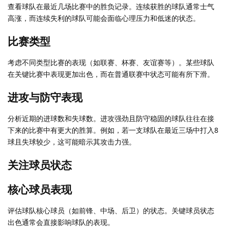
查看球队在最近几场比赛中的胜负记录。连续获胜的球队通常士气
高涨，而连续失利的球队可能会面临心理压力和低迷的状态。
比赛类型
考虑不同类型比赛的表现（如联赛、杯赛、友谊赛等）。某些球队
在关键比赛中表现更加出色，而在普通联赛中状态可能有所下滑。
进攻与防守表现
分析近期的进球数和失球数。进攻强劲且防守稳固的球队往往在接
下来的比赛中有更大的胜算。例如，若一支球队在最近三场中打入8
球且失球较少，这可能暗示其攻击力强。
关注球员状态
核心球员表现
评估球队核心球员（如前锋、中场、后卫）的状态。关键球员状态
出色通常会直接影响球队的表现。