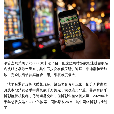
尽管当局关闭了约8000家非法平台，但这些网站多数能通过更换域
名或服务器卷土重来，其中不少设在俄罗斯、迪拜、柬埔寨和新加
坡，完全脱离菲律宾监管，用户维权难度极大。
非法平台通过虚拟代币兑现金、超高奖金吸引玩家，部分无牌商每
月从本地消费者手中赚取数千万美元，税收流失严重。菲律宾娱乐
博彩监管机构称，尽管问题突出，但博彩业整体仍火爆，2025年上
半年总收入达2147.5亿披索，同比增长26%，其中网络博彩占比过
半。