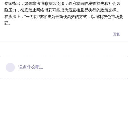
专家指出，如果非法博彩持续泛滥，政府将面临税收损失和社会风
险压力，彻底禁止网络博彩可能成为最直接且易执行的政策选择。
在执法上，“一刀切”或将成为最简便高效的方式，以遏制灰色市场蔓
延。
回复
说点什么吧...