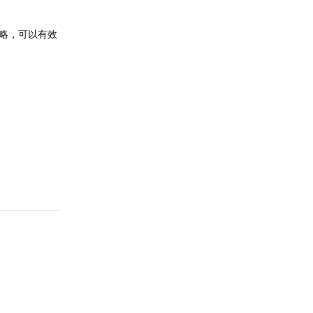
略，可以有效
回复