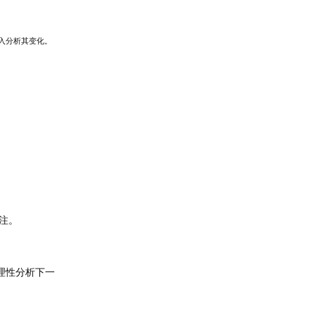
入分析其变化。
注。
理性分析下一