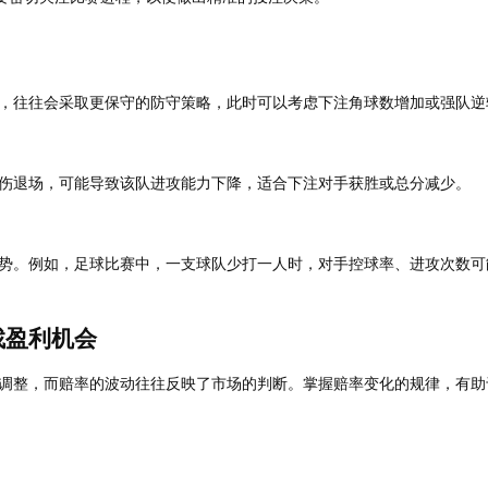
，往往会采取更保守的防守策略，此时可以考虑下注角球数增加或强队逆
伤退场，可能导致该队进攻能力下降，适合下注对手获胜或总分减少。
势。例如，足球比赛中，一支球队少打一人时，对手控球率、进攻次数可
找盈利机会
调整，而赔率的波动往往反映了市场的判断。掌握赔率变化的规律，有助