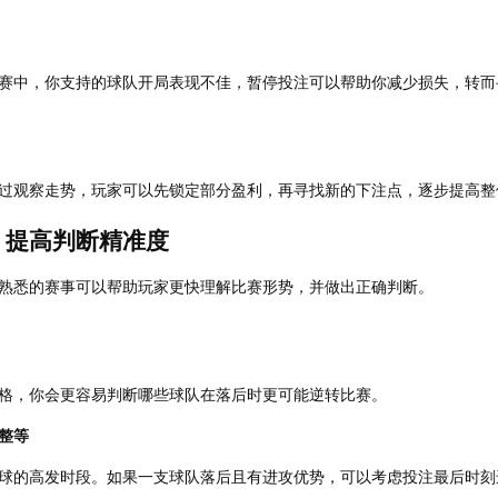
赛中，你支持的球队开局表现不佳，暂停投注可以帮助你减少损失，转而
过观察走势，玩家可以先锁定部分盈利，再寻找新的下注点，逐步提高整
，提高判断精准度
熟悉的赛事可以帮助玩家更快理解比赛形势，并做出正确判断。
格，你会更容易判断哪些球队在落后时更可能逆转比赛。
整等
球的高发时段。如果一支球队落后且有进攻优势，可以考虑投注最后时刻