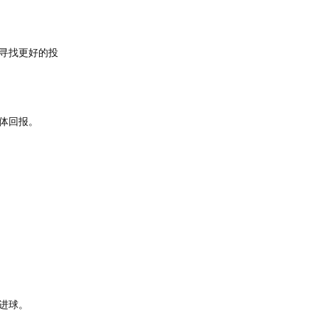
寻找更好的投
体回报。
进球。