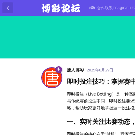
合作联系TG: @GGHZ
唐人博彩
2025年8月29日
即时投注技巧：掌握赛
即时投注（Live Betting）
与传统赛前投注不同，即时投注要求
略，帮助玩家更好地掌握这一投注模
一、实时关注比赛动态
即时投注的核心在于“时机”，玩家