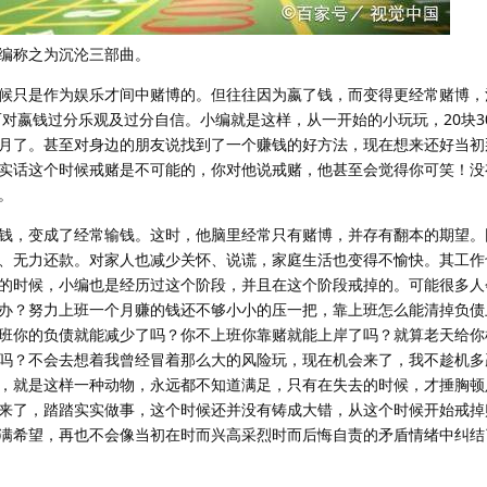
编称之为沉沦三部曲。
候只是作为娱乐才间中赌博的。但往往因为嬴了钱，而变得更经常赌博，
而对嬴钱过分乐观及过分自信。小编就是这样，从一开始的小玩玩，20块3
月了。甚至对身边的朋友说找到了一个赚钱的好方法，现在想来还好当初
实话这个时候戒赌是不可能的，你对他说戒赌，他甚至会觉得你可笑！没
。
钱，变成了经常输钱。这时，他脑里经常只有赌博，并存有翻本的期望。
、无力还款。对家人也减少关怀、说谎，家庭生活也变得不愉快。其工作
的时候，小编也是经历过这个阶段，并且在这个阶段戒掉的。可能很多人
办？努力上班一个月赚的钱还不够小小的压一把，靠上班怎么能清掉负债
班你的负债就能减少了吗？你不上班你靠赌就能上岸了吗？就算老天给你
吗？不会去想着我曾经冒着那么大的风险玩，现在机会来了，我不趁机多
，就是这样一种动物，永远都不知道满足，只有在失去的时候，才捶胸顿
来了，踏踏实实做事，这个时候还并没有铸成大错，从这个时候开始戒掉
满希望，再也不会像当初在时而兴高采烈时而后悔自责的矛盾情绪中纠结