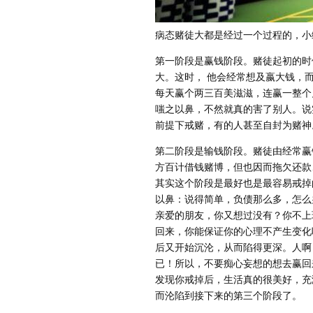
病态赌徒大都是经过一个过程的，小
第一阶段是赢钱阶段。赌徒起初的时
大。这时， 他会经常想及嬴大钱，
每天赢个两三百美滋滋，连赢一整个
嗤之以鼻，不然就真的害了别人。说
前提下戒赌，有的人甚至自封为赌神
第二阶段是输钱阶段。赌徒由经常赢
方百计借钱赌博，但也因而拖欠还款
其实这个阶段是最好也是最容易戒掉
以鼻：说得简单，负债那么多，怎么
亲爱的朋友，你又想过没有？你不上
回来，你能保证你的心理不产生变化
后又开始沉沦，从而陷得更深。人啊
已！所以，不要痴心妄想的想去赢回
发现你戒掉后，生活真的很美好，充
而沦陷到接下来的第三个阶段了。