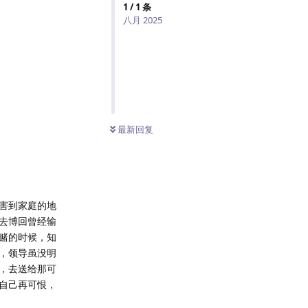
1
/
1
条
八月 2025
最新回复
害到家庭的地
去博回曾经输
赌的时候，知
，领导虽没明
，去送给那可
自己再可恨，