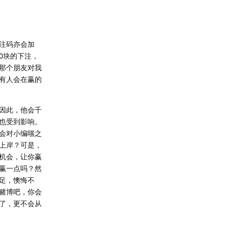
注码亦会加
0块的下注，
那个朋友对我
有人会在赢的
因此，他会千
也受到影响。
会对小编嗤之
上岸？可是，
机会，让你赢
赢一点吗？然
足，懊悔不
赌博吧，你会
了，更不会从