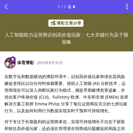
1
/
1
条
博彩文章分享
人工智能助力运营商识别高价值玩家：七大关键行为及干预
策略
体育博彩
2025年8月31日
在数字化和数据驱动的博彩环境中，识别高价值玩家和潜在高风险
赌徒变得比以往任何时候都重要。借助人工智能 (AI) 分析技术，运
营商现在可以深入洞察玩家行为模式，捕捉早期赌博危害迹象，并
优化客户终身价值 (CLV)。Fullstory 欧洲、中东和非洲 (EMEA) 首席
解决方案工程师 Emma Philip 分享了每位运营商应关注的七类玩家
行为，以及如何利用行为数据实现实时干预和可持续增长。
对于专注于长期盈利的运营商来说，实现可持续增长不仅在于获取
和留住高价值玩家，还必须在管理潜在弱势或问题赌徒的风险之间