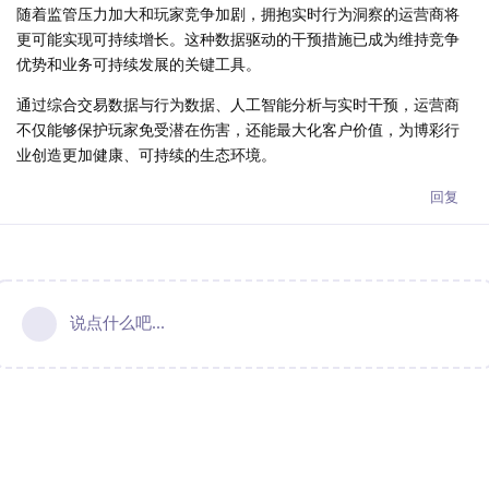
随着监管压力加大和玩家竞争加剧，拥抱实时行为洞察的运营商将
更可能实现可持续增长。这种数据驱动的干预措施已成为维持竞争
优势和业务可持续发展的关键工具。
通过综合交易数据与行为数据、人工智能分析与实时干预，运营商
不仅能够保护玩家免受潜在伤害，还能最大化客户价值，为博彩行
业创造更加健康、可持续的生态环境。
回复
说点什么吧...