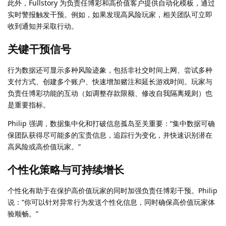
此外，Fullstory 为负责任博彩和高价值客户提供自动化模板，通过
实时警报触发干预。例如，如果发现高风险玩家，相关团队可立即
收到通知并采取行动。
关键干预信号
行为数据还可显示多种风险迹象，包括非社交时间上网、尝试多种
支付方式、创建多个账户、快速增加赌注和延长游戏时间。玩家与
负责任博彩功能的互动（如调整存款限额、修改自我隔离规则）也
是重要指标。
Philip 强调，数据集中化和打破信息孤岛至关重要：“集中数据可确
保团队获得尽可能多的宝贵信息，追踪行为变化，并快速识别潜在
高风险或高价值玩家。”
个性化策略与可持续增长
个性化有助于在保护高价值玩家的同时加强负责任博彩干预。Philip
说：“你可以针对异常行为发送个性化信息，同时确保高价值玩家体
验顺畅。”