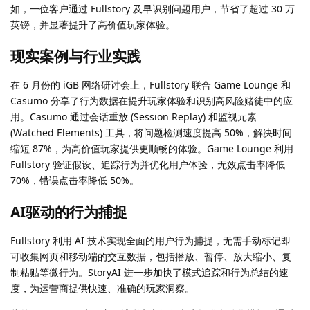
如，一位客户通过 Fullstory 及早识别问题用户，节省了超过 30 万
英镑，并显著提升了高价值玩家体验。
现实案例与行业实践
在 6 月份的 iGB 网络研讨会上，Fullstory 联合 Game Lounge 和
Casumo 分享了行为数据在提升玩家体验和识别高风险赌徒中的应
用。Casumo 通过会话重放 (Session Replay) 和监视元素
(Watched Elements) 工具，将问题检测速度提高 50%，解决时间
缩短 87%，为高价值玩家提供更顺畅的体验。Game Lounge 利用
Fullstory 验证假设、追踪行为并优化用户体验，无效点击率降低
70%，错误点击率降低 50%。
AI驱动的行为捕捉
Fullstory 利用 AI 技术实现全面的用户行为捕捉，无需手动标记即
可收集网页和移动端的交互数据，包括播放、暂停、放大缩小、复
制粘贴等微行为。StoryAI 进一步加快了模式追踪和行为总结的速
度，为运营商提供快速、准确的玩家洞察。