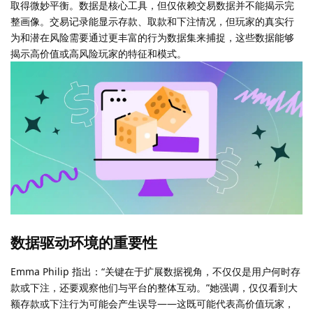
取得微妙平衡。数据是核心工具，但仅依赖交易数据并不能揭示完
整画像。交易记录能显示存款、取款和下注情况，但玩家的真实行
为和潜在风险需要通过更丰富的行为数据集来捕捉，这些数据能够
揭示高价值或高风险玩家的特征和模式。
数据驱动环境的重要性
Emma Philip 指出：“关键在于扩展数据视角，不仅仅是用户何时存
款或下注，还要观察他们与平台的整体互动。”她强调，仅仅看到大
额存款或下注行为可能会产生误导——这既可能代表高价值玩家，