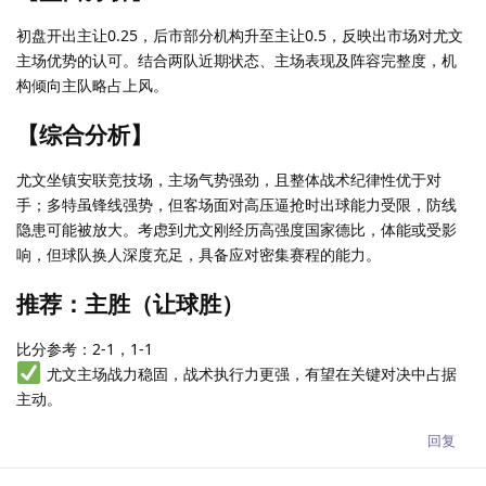
初盘开出主让0.25，后市部分机构升至主让0.5，反映出市场对尤文
主场优势的认可。结合两队近期状态、主场表现及阵容完整度，机
构倾向主队略占上风。
【综合分析】
尤文坐镇安联竞技场，主场气势强劲，且整体战术纪律性优于对
手；多特虽锋线强势，但客场面对高压逼抢时出球能力受限，防线
隐患可能被放大。考虑到尤文刚经历高强度国家德比，体能或受影
响，但球队换人深度充足，具备应对密集赛程的能力。
推荐：主胜（让球胜）
比分参考：2-1，1-1
尤文主场战力稳固，战术执行力更强，有望在关键对决中占据
主动。
回复