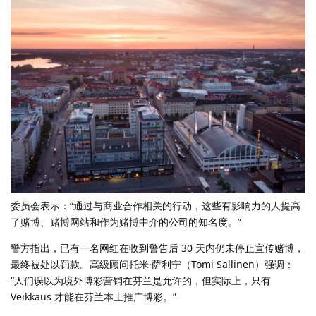
委员会表示：“通过与商业合作相关的行动，这些有影响力的人提高
了赌博、赌博网站和作为赌博中介的公司的知名度。”
警方指出，已有一名网红在收到警告后 30 天内仍未停止宣传赌博，
最终被处以罚款。高级顾问托米·萨利宁（Tomi Sallinen）强调：
“人们误以为境外博彩营销在芬兰是允许的，但实际上，只有
Veikkaus 才能在芬兰本土推广博彩。”