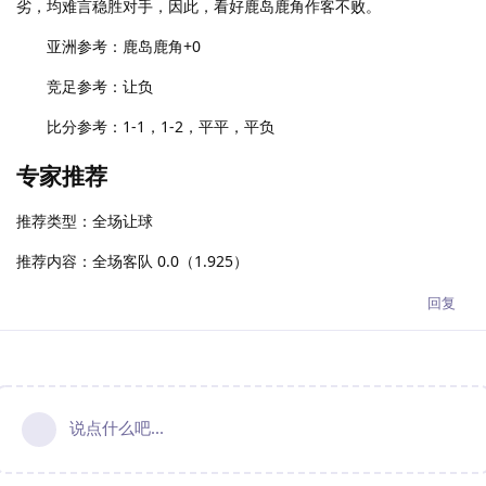
劣，均难言稳胜对手，因此，看好鹿岛鹿角作客不败。
亚洲参考：鹿岛鹿角+0
竞足参考：让负
比分参考：1-1，1-2，平平，平负
专家推荐
推荐类型：全场让球
推荐内容：全场客队 0.0（1.925）
回复
说点什么吧...