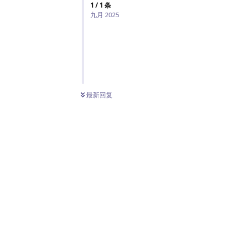
1
/
1
条
九月 2025
最新回复