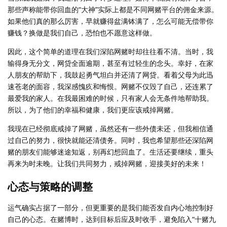
那些声称能带你回血的“大神”实际上都是不同网赌平台的佣金来源。
如果他们真的那么厉害，早就赚得盆满钵满了，怎么可能无偿带你
赚钱？换做是我们自己，恐怕也不愿意这样做。
因此，这个简单的道理在我们深陷网赌时却往往看不清。当时，我
输得身无分文，网贷全面逾期，甚至有过轻生的念头。幸好，在家
人朋友的帮助下，我鼓起勇气坦白并还清了网贷。看着父母为此迅
速苍老的面容，我深感愧疚和悔恨。网赌不仅毁了自己，还连累了
最爱我的家人。在我最困难的时候，只有家人会无条件地帮助我。
所以，为了他们的幸福和健康，我们更应该戒掉网赌。
我现在已经彻底戒掉了网赌，虽然还有一些外债未还，但我相信通
过自己的努力，很快就能还清债务。同时，我也希望那些还深陷网
赌的朋友们能够迷途知返，别再幻想回血了。生活还要继续，重头
再来为时未晚。让我们共同努力，戒掉网赌，迎接美好的未来！
心态与策略的调整
运气确实占据了一部分，但更重要的是我们能否发自内心地控制好
自己的心态。在赌博时，达到目标后应及时收手，避免陷入“十赌九