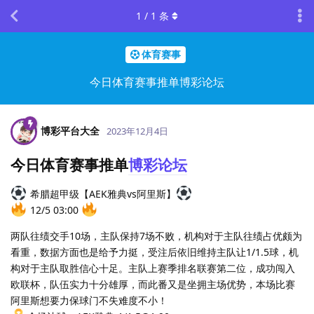
1
/
1
条
体育赛事
今日体育赛事推单博彩论坛
博彩平台大全
2023年12月4日
今日体育赛事推单
博彩论坛
希腊超甲级【AEK雅典vs阿里斯】
12/5 03:00
两队往绩交手10场，主队保持7场不败，机构对于主队往绩占优颇为
看重，数据方面也是给予力挺，受注后依旧维持主队让1/1.5球，机
构对于主队取胜信心十足。主队上赛季排名联赛第二位，成功闯入
欧联杯，队伍实力十分雄厚，而此番又是坐拥主场优势，本场比赛
阿里斯想要力保球门不失难度不小！