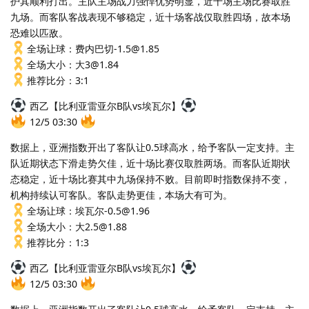
护其顺利打出。主队主场战力强悍优势明显，近十场主场比赛取胜
九场。而客队客战表现不够稳定，近十场客战仅取胜四场，故本场
恐难以匹敌。
全场让球：费内巴切-1.5@1.85
全场大小：大3@1.84
推荐比分：3:1
西乙【比利亚雷亚尔B队vs埃瓦尔】
12/5 03:30
数据上，亚洲指数开出了客队让0.5球高水，给予客队一定支持。主
队近期状态下滑走势欠佳，近十场比赛仅取胜两场。而客队近期状
态稳定，近十场比赛其中九场保持不败。目前即时指数保持不变，
机构持续认可客队。客队走势更佳，本场大有可为。
全场让球：埃瓦尔-0.5@1.96
全场大小：大2.5@1.88
推荐比分：1:3
西乙【比利亚雷亚尔B队vs埃瓦尔】
12/5 03:30