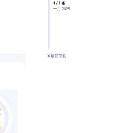
1
/
1
条
十月 2025
最新回复