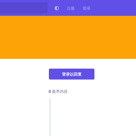
注册
登录
登录以回复
最早内容