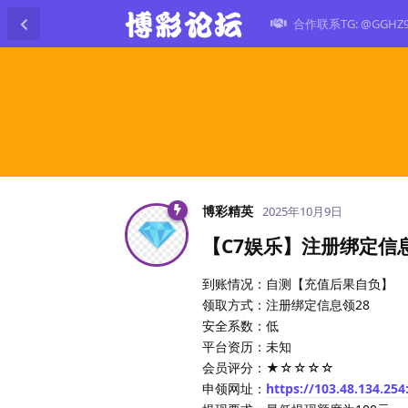
合作联系TG: @GGHZ
博彩精英
2025年10月9日
【C7娱乐】注册绑定信息
到账情况：自测【充值后果自负】
领取方式：注册绑定信息领28
安全系数：低
平台资历：未知
会员评分：★☆☆☆☆
申领网址：
https://103.48.134.254