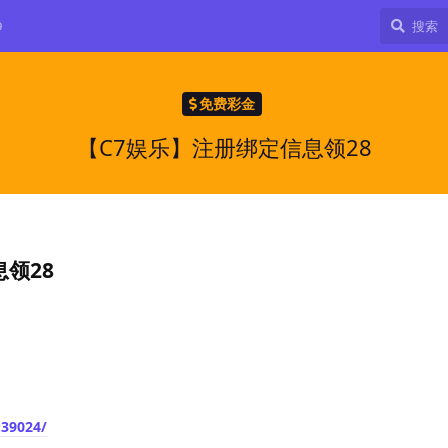
9
免费彩金
【C7娱乐】注册绑定信息领28
领28
:39024/