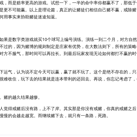
游戏，而是赔率更高的游戏。试想一下，一半的命中率你都赢不了，那低于
是更不可能赢。以上是理论篇，真正的让赌徒们相信自己赌不赢，戒除赌
何用事实来协助赌徒迷途知返。
如果是数字类游戏就买10个球写上编号演练。演练一到二个月，对方自
不过的，因为赌博的规则制定是庄家有优势，在大数法则下，所有的策略
对方不服气，那时间可以再拉长。到最后玩家发现无论如何都打不赢的时
下运气，认为说不定今天可以赢，赢了就不玩了。这个是绝不存在的，只
很难收住，玩下去的结果就是连本带利的还回去。再说，你忘记考虑了，
。赌的越久结果越惨。
人觉得戒赌后没有路，上不了岸。其实那是你没有戒赌，你真的戒赌之后
慢慢的会越走越宽。而继续赌下去，就只有一条路，死路。