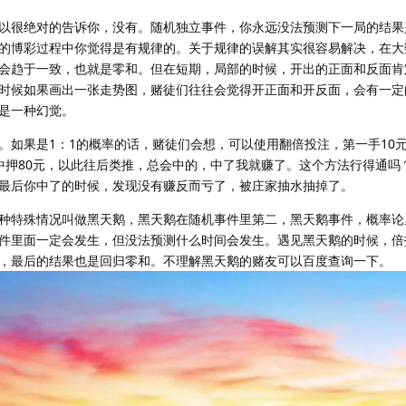
以很绝对的告诉你，没有。随机独立事件，你永远没法预测下一局的结果
的博彩过程中你觉得是有规律的。关于规律的误解其实很容易解决，在大
会趋于一致，也就是零和。但在短期，局部的时候，开出的正面和反面肯
时候如果画出一张走势图，赌徒们往往会觉得开正面和开反面，会有一定
是一种幻觉。
。如果是1：1的概率的话，赌徒们会想，可以使用翻倍投注，第一手10
元不中押80元，以此往后类推，总会中的，中了我就赚了。这个方法行得通
最后你中了的时候，发现没有赚反而亏了，被庄家抽水抽掉了。
种特殊情况叫做黑天鹅，黑天鹅在随机事件里第二，黑天鹅事件，概率论
件里面一定会发生，但没法预测什么时间会发生。遇见黑天鹅的时候，倍
，最后的结果也是回归零和。不理解黑天鹅的赌友可以百度查询一下。