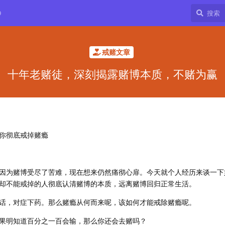
9
戒赌文章
十年老赌徒，深刻揭露赌博本质，不赌为赢
你彻底戒掉赌瘾
因为赌博受尽了苦难，现在想来仍然痛彻心扉。今天就个人经历来谈一下
却不能戒掉的人彻底认清赌博的本质，远离赌博回归正常生活。
话，对症下药。那么赌瘾从何而来呢，该如何才能戒除赌瘾呢。
果明知道百分之一百会输，那么你还会去赌吗？