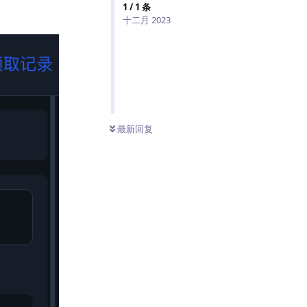
1
/
1
条
十二月 2023
最新回复