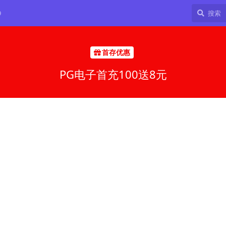
9
首存优惠
PG电子首充100送8元