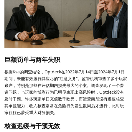
巨额罚单与两年失职
根据Ksa的调查结论，Optdeck在2022年7月14日至2024年7月1日
期间，未能有效履行其应尽的“注意义务”。监管机构审查了多个玩家
账户，特别是那些在评估期内损失最大的个案。调查发现了一个普
遍问题：当玩家的博彩行为已明显表现出高风险时，Optdeck没有
及时干预。许多玩家单日充值数千欧元，而运营商却没有迅速核查
其承担能力，收入核查常常在危险行为发生数周后才进行，此时玩
家往往已蒙受重大财务损失。
核查迟缓与干预无效