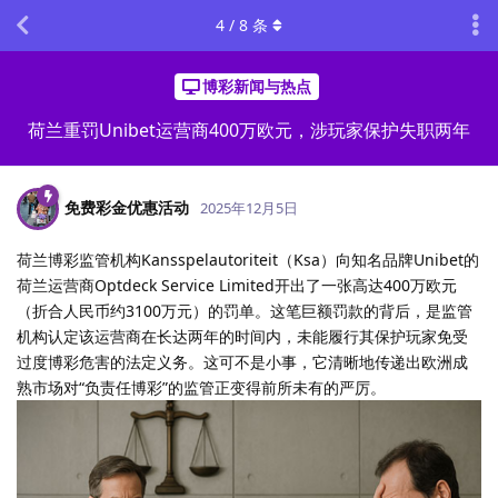
4
/
8
条
博彩新闻与热点
荷兰重罚Unibet运营商400万欧元，涉玩家保护失职两年
免费彩金优惠活动
2025年12月5日
荷兰博彩监管机构Kansspelautoriteit（Ksa）向知名品牌Unibet的
荷兰运营商Optdeck Service Limited开出了一张高达400万欧元
（折合人民币约3100万元）的罚单。这笔巨额罚款的背后，是监管
机构认定该运营商在长达两年的时间内，未能履行其保护玩家免受
过度博彩危害的法定义务。这可不是小事，它清晰地传递出欧洲成
熟市场对“负责任博彩”的监管正变得前所未有的严厉。