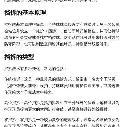
挡拆的基本原理
挡拆的基本原理很简单：当持球球员接近防守球员时，另一名队员
会站位并设立一个掩护（挡拆），使防守球员被挡住，从而让持球
球员有机会突破或寻找空档传球。这个动作既可以用来打破对方的
防守阵型，也可以制造空间给其他球员，特别是外线投射手。
挡拆的类型
挡拆战术有多种变化，常见的包括：
传统挡拆：这是一种最常见的挡拆方式，通常由一名大个子球员
（如中锋或大前锋）设挡，持球球员利用掩护快速突破，或者选择
传球给大个子完成空中接力。
高位挡拆：高位挡拆是指挡拆发生在三分线外的位置，这样可以为
持球球员提供更大的空间进行突破，甚至直接进行外线投射。
双挡拆：双挡拆是一种较为复杂的进攻战术，通常两名球员依次为
持球球员设置掩护，从而在多个方向上创造空档，使得防守者难以