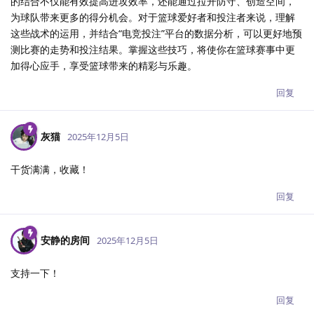
的结合不仅能有效提高进攻效率，还能通过拉开防守、创造空间，
为球队带来更多的得分机会。对于篮球爱好者和投注者来说，理解
这些战术的运用，并结合“电竞投注”平台的数据分析，可以更好地预
测比赛的走势和投注结果。掌握这些技巧，将使你在篮球赛事中更
加得心应手，享受篮球带来的精彩与乐趣。
回复
灰猫
2025年12月5日
干货满满，收藏！
回复
安静的房间
2025年12月5日
支持一下！
回复