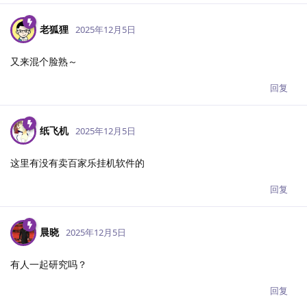
老狐狸
2025年12月5日
又来混个脸熟～
回复
纸飞机
2025年12月5日
这里有没有卖百家乐挂机软件的
回复
晨晓
2025年12月5日
有人一起研究吗？
回复