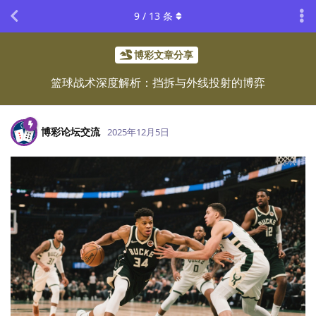
9
/
13
条
博彩文章分享
篮球战术深度解析：挡拆与外线投射的博弈
博彩论坛交流
2025年12月5日