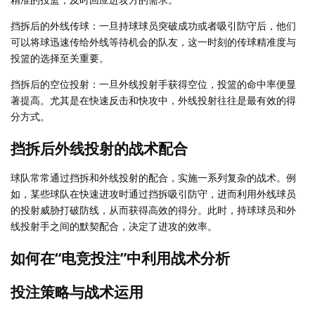
挡拆后的外线传球：一旦持球球员突破成功或者吸引防守后，他们
可以将球迅速传给外线等待机会的队友，这一时刻的传球精准度与
投篮的选择至关重要。
挡拆后的空位投射：一旦外线投射手获得空位，投篮的命中率便显
著提高。尤其是在快速反击和快攻中，外线投射往往是最有效的得
分方式。
挡拆后外线投射的战术配合
球队常常通过挡拆和外线投射的配合，实施一系列复杂的战术。例
如，某些球队在快速进攻时通过挡拆吸引防守，进而利用外线球员
的投射威胁打破防线，从而获得高效的得分。此时，持球球员和外
线投射手之间的默契配合，决定了进攻的效率。
如何在“电竞投注”中利用战术分析
投注策略与战术运用