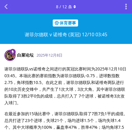
8
/
12
条
体育赛事
谢菲尔德联 v 诺维奇 (英冠) 12/10 03:45
白菜论坛
2025年12月8日
谢菲尔德联队vs诺维奇之间进行的英冠比赛时间为2025年12月10日
03:45。本场比赛的赛前指数为谢菲尔德联队-0.75，进球数指数
2.75，角球指数10.5。在此之前，谢菲尔德联队和诺维奇两队进行
的10次历史交锋中，共产生了1次大球，3次大角。其中谢菲尔德联
队取得了3胜2平0负的成绩，总共打入了 7个进球，被诺维奇3次攻
入球门。
在最近参加的15场比赛中，谢菲尔德联队取得了7胜7负1平的成绩。
总共打进了23个进球，失球21个，场均进球1.5个，场均失球1.4
个。其中大球概率为100%，赢盘率47%，胜率47%；场均角球7.5