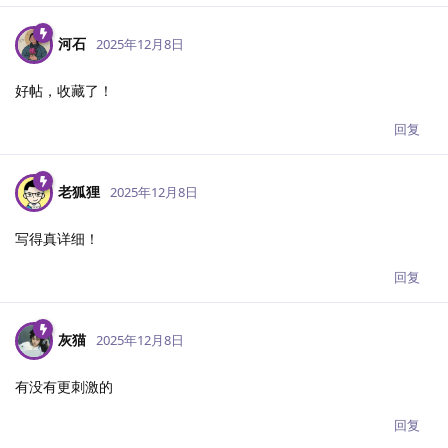
河石
2025年12月8日
好帖，收藏了！
回复
老狐狸
2025年12月8日
写得真详细！
回复
灰猫
2025年12月8日
有没有更刺激的
回复