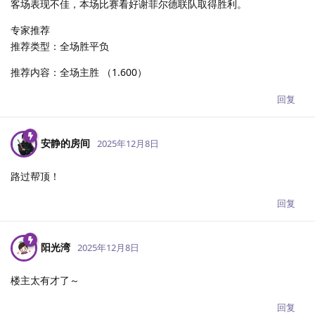
客场表现不佳，本场比赛看好谢菲尔德联队取得胜利。
专家推荐
推荐类型：全场胜平负
推荐内容：全场主胜 （1.600）
回复
安静的房间
2025年12月8日
路过帮顶！
回复
阳光湾
2025年12月8日
楼主太有才了～
回复