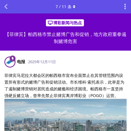
7
/
11
条
博彩新闻与热点
【菲律宾】帕西格市禁止赌博广告和促销，地方政府重拳遏
制赌博危害
电报
2025年12月11日
菲律宾马尼拉大都会区的帕西格市宣布全面禁止在其管辖范围内设
置所有形式的赌博广告和促销活动。市长维科·索托表示，此举是为
了遏制赌博营销对居民造成的赌瘾和经济困境。帕西格市一直坚持
强硬反赌立场，曾率先禁止菲律宾离岸博彩业（POGO）运营。