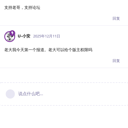
支持老哥，支持论坛
回复
U-小安​
2025年12月11日
老大我今天第一个报道。老大可以给个版主权限吗
回复
说点什么吧...