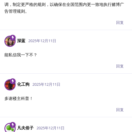
调，制定更严格的规则，以确保在全国范围内更一致地执行赌博广
告管理规则。
回复
深蓝
2025年12月11日
能私信我一下不？
回复
化工狗
2025年12月11日
多谢楼主科普！
回复
凡夫俗子
2025年12月11日