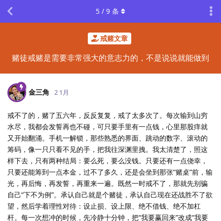
5
/
9
条
戒赌文章
赌徒戒赌是需要非常强大的意志力的，不是说说就能做到
金三角
2 1月
戒不了的，赌了五六年，反反复复，戒了太多次了。每次输到山穷
水尽，我都会发誓再也不碰，可只要手里有一点钱，心里那股痒就
又开始翻涌。手机一解锁，那些熟悉的界面、跳动的数字、滚动的
筹码，像一只只看不见的手，把我往深渊里拽。我太清楚了，照这
样下去，只有两种结局：要么死，要么没钱。只要还有一点侥幸，
只要还能筹到一点本金，过不了多久，还是会坐到那张“赌桌”前，输
光，再后悔，再发誓，再重来一遍。既然一时戒不了，那就先别骗
自己“下不为例”。承认自己就是个赌徒，承认自己现在还战胜不了欲
望，然后学着理性对待：设止损、设上限、绝不借钱、绝不加杠
杆。每一次想冲的时候，先冷静十分钟，把“我要赢回来”改成“我要