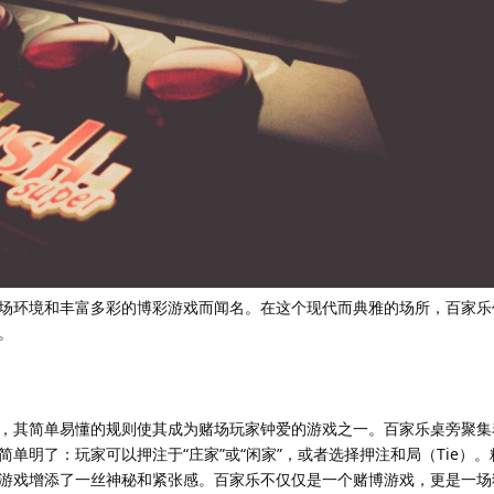
场环境和丰富多彩的博彩游戏而闻名。在这个现代而典雅的场所，百家乐
。
，其简单易懂的规则使其成为赌场玩家钟爱的游戏之一。百家乐桌旁聚集
单明了：玩家可以押注于“庄家”或“闲家”，或者选择押注和局（Tie）
游戏增添了一丝神秘和紧张感。百家乐不仅仅是一个赌博游戏，更是一场