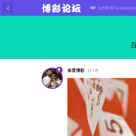
合作联系TG: @GGHZ
体育博彩
27 1月