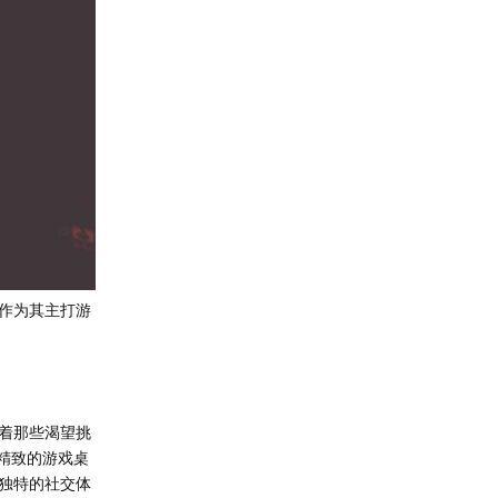
作为其主打游
着那些渴望挑
。精致的游戏桌
独特的社交体