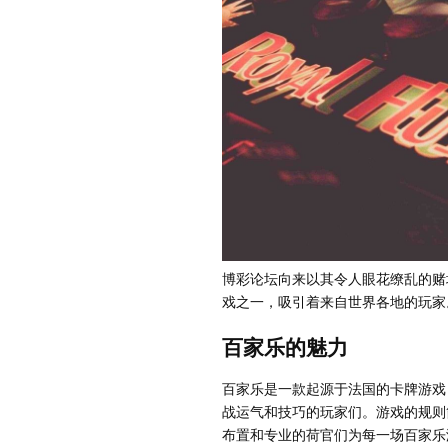
博彩论坛向来以其令人眼花缭乱的赌
戏之一，吸引着来自世界各地的玩家
百家乐的魅力
百家乐是一款起源于法国的卡牌游戏
战运气和技巧的玩家们。游戏的规则简
布置和专业的荷官们为每一场百家乐