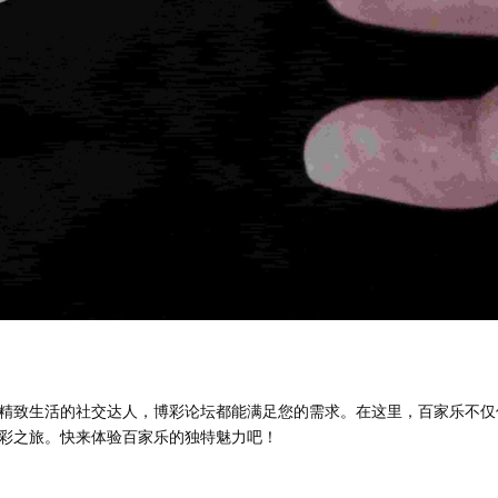
精致生活的社交达人，博彩论坛都能满足您的需求。在这里，百家乐不仅
彩之旅。快来体验百家乐的独特魅力吧！