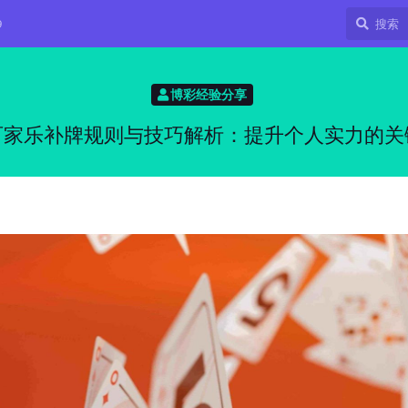
9
博彩经验分享
百家乐补牌规则与技巧解析：提升个人实力的关