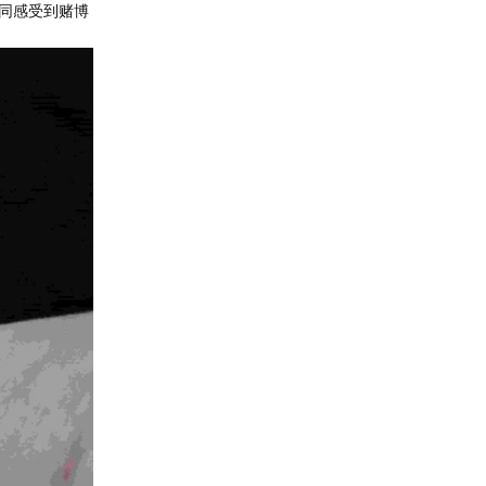
同感受到赌博