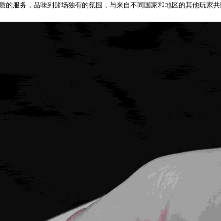
质的服务，品味到赌场独有的氛围，与来自不同国家和地区的其他玩家共