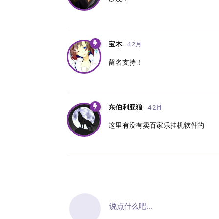
宝木
4 2月
留名支持！
东伯利亚狼
4 2月
这里有没有卖百家乐挂机软件的
说点什么吧...