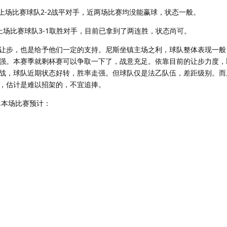
，上场比赛球队2-2战平对手，近两场比赛均没能赢球，状态一般。
上场比赛球队3-1取胜对手，目前已拿到了两连胜，状态尚可。
让步，也是给予他们一定的支持。尼斯坐镇主场之利，球队整体表现一般
强。本赛季就剩杯赛可以争取一下了，战意充足。依靠目前的让步力度，
战，球队近期状态好转，胜率走强。但球队仅是法乙队伍，差距级别。而
，估计是难以招架的，不宜追捧。
,本场比赛预计：
）