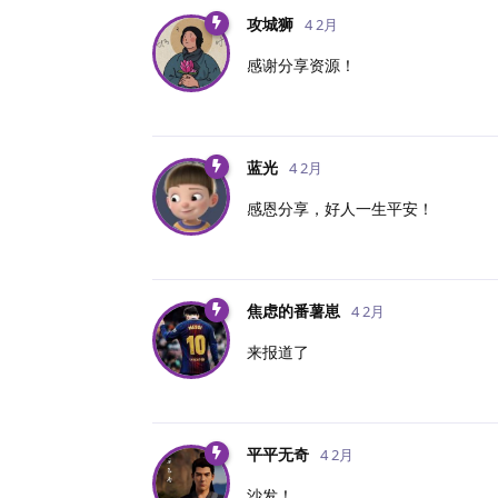
攻城狮
4 2月
感谢分享资源！
蓝光
4 2月
感恩分享，好人一生平安！
焦虑的番薯崽
4 2月
来报道了
平平无奇
4 2月
沙发！