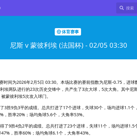
9
体育赛事
尼斯 v 蒙彼利埃 (法国杯) - 02/05 03:30
间为2026年2月5日 03:30。本场比赛的赛前指数为尼斯-0.75，进球数
利埃两队进行的23次历史交锋中，共产生了3次大球，5次大角。其中尼斯
，被蒙彼利埃5次攻入球门。
了3胜9负3平的成绩。总共打进了17个进球，失球30个，场均进球1.1个
%，胜率20%；场均角球5.6个，大角率53%。
得了9胜4负2平的成绩。总共打进了23个进球，失球11个，场均进球1.5
47%，胜率60%；场均角球6.1个，大角率43%。