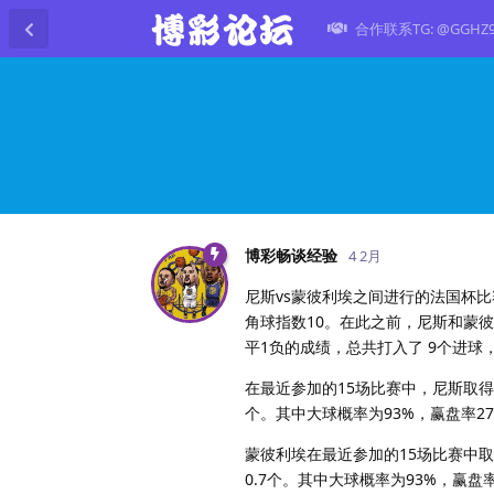
合作联系TG: @GGHZ
博彩畅谈经验
4 2月
尼斯vs蒙彼利埃之间进行的法国杯比赛时
角球指数10。在此之前，尼斯和蒙彼
平1负的成绩，总共打入了 9个进球
在最近参加的15场比赛中，尼斯取得
个。其中大球概率为93%，赢盘率27
蒙彼利埃在最近参加的15场比赛中取
0.7个。其中大球概率为93%，赢盘率