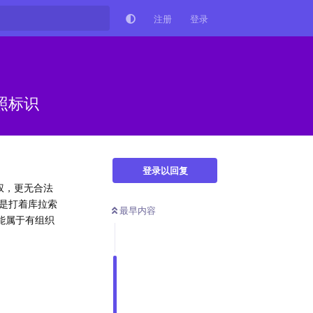
注册
登录
照标识
登录以回复
授权，更无合法
是打着库拉索
最早内容
能属于有组织