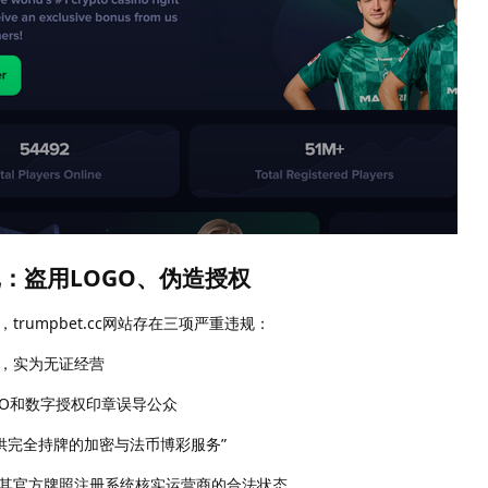
形记：盗用LOGO、伪造授权
rumpbet.cc网站存在三项严重违规：
，实为无证经营
GO和数字授权印章误导公众
提供完全持牌的加密与法币博彩服务”
其官方牌照注册系统核实运营商的合法状态。