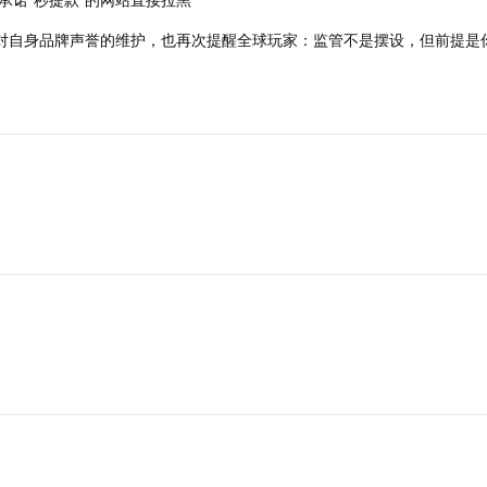
是对自身品牌声誉的维护，也再次提醒全球玩家：监管不是摆设，但前提是