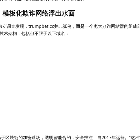
”：模板化欺诈网络浮出水面
ef）的独立调查发现，trumpbet.cc并非孤例，而是一个庞大欺诈网站群的组
技术架构，包括但不限于以下域名：
于区块链的加密赌场，透明智能合约，安全投注，自2017年运营。”这种