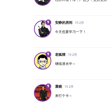
安静的房间
15 2月
今天也要学习一下！
老狐狸
15 2月
继续潜水中～
晨晓
15 2月
来打个卡～