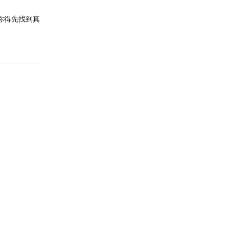
你得先找到真
回复
回复
回复