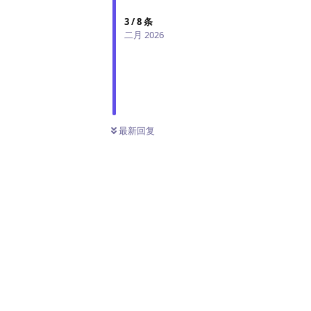
3
/
8
条
二月 2026
最新回复