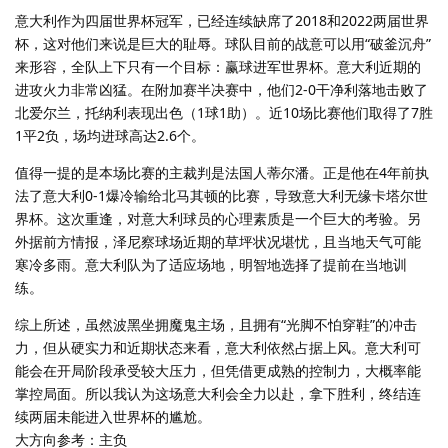
意大利作为四届世界杯冠军，已经连续缺席了2018和2022两届世界
杯，这对他们来说是巨大的耻辱。球队目前的战意可以用“破釜沉舟”
来形容，全队上下只有一个目标：赢球进军世界杯。意大利近期的
进攻火力非常凶猛。在附加赛半决赛中，他们2-0干净利落地击败了
北爱尔兰，托纳利表现出色（1球1助）。近10场比赛他们取得了7胜
1平2负，场均进球高达2.6个。
值得一提的是本场比赛的主裁判是法国人蒂尔潘。正是他在4年前执
法了意大利0-1爆冷输给北马其顿的比赛，导致意大利无缘卡塔尔世
界杯。这次重逢，对意大利球员的心理素质是一个巨大的考验。另
外据前方情报，泽尼察球场近期的草坪状况堪忧，且当地天气可能
寒冷多雨。意大利队为了适应场地，明智地选择了提前在当地训
练。
综上所述，虽然波黑坐拥魔鬼主场，且拥有“光脚不怕穿鞋”的冲击
力，但从硬实力和近期状态来看，意大利依然占据上风。意大利可
能会在开局阶段承受较大压力，但凭借更成熟的控制力，大概率能
掌控局面。所以我认为这场意大利会全力以赴，拿下胜利，终结连
续两届未能进入世界杯的尴尬。
大方向参考：主负