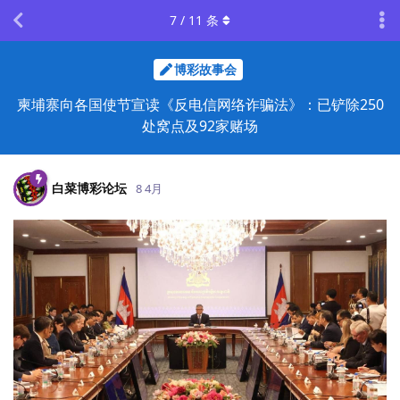
7
/
11
条
博彩故事会
柬埔寨向各国使节宣读《反电信网络诈骗法》：已铲除250
处窝点及92家赌场
白菜博彩论坛
8 4月