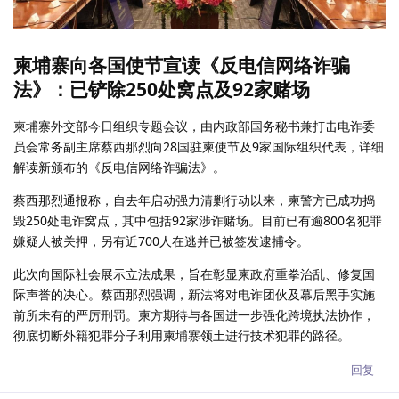
柬埔寨向各国使节宣读《反电信网络诈骗
法》：已铲除250处窝点及92家赌场
柬埔寨外交部今日组织专题会议，由内政部国务秘书兼打击电诈委
员会常务副主席蔡西那烈向28国驻柬使节及9家国际组织代表，详细
解读新颁布的《反电信网络诈骗法》。
蔡西那烈通报称，自去年启动强力清剿行动以来，柬警方已成功捣
毁250处电诈窝点，其中包括92家涉诈赌场。目前已有逾800名犯罪
嫌疑人被关押，另有近700人在逃并已被签发逮捕令。
此次向国际社会展示立法成果，旨在彰显柬政府重拳治乱、修复国
际声誉的决心。蔡西那烈强调，新法将对电诈团伙及幕后黑手实施
前所未有的严厉刑罚。柬方期待与各国进一步强化跨境执法协作，
彻底切断外籍犯罪分子利用柬埔寨领土进行技术犯罪的路径。
回复