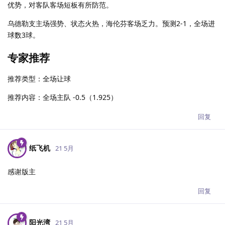
优势，对客队客场短板有所防范。
乌德勒支主场强势、状态火热，海伦芬客场乏力。预测2-1，全场进
球数3球。
专家推荐
推荐类型：全场让球
推荐内容：全场主队 -0.5（1.925）
回复
纸飞机
21 5月
感谢版主
回复
阳光湾
21 5月