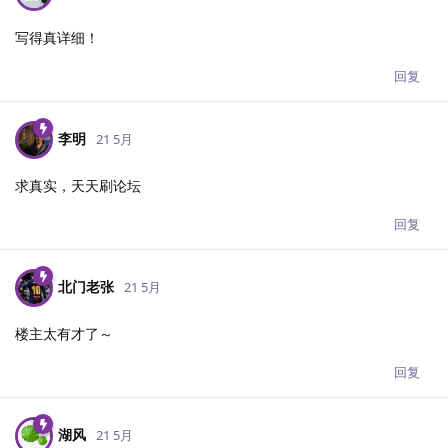
写得真详细！
回复
李明
21 5月
求真实，天天刷论坛
回复
北门老张
21 5月
楼主太有才了～
回复
湖风
21 5月