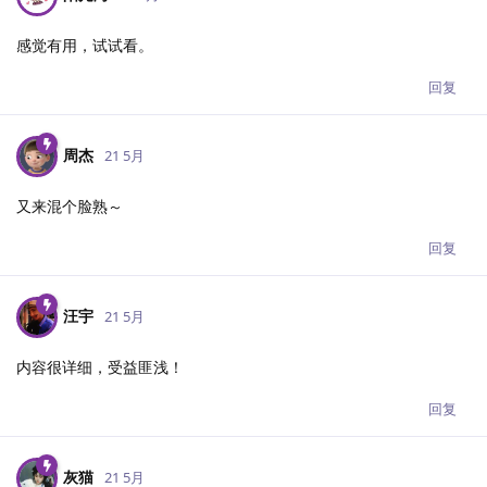
感觉有用，试试看。
回复
周杰
21 5月
又来混个脸熟～
回复
汪宇
21 5月
内容很详细，受益匪浅！
回复
灰猫
21 5月