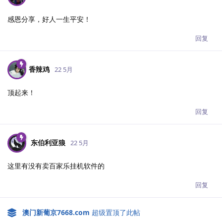
感恩分享，好人一生平安！
回复
香辣鸡
22 5月
顶起来！
回复
东伯利亚狼
22 5月
这里有没有卖百家乐挂机软件的
回复
澳门新葡京7668.​com
超级置顶了此帖