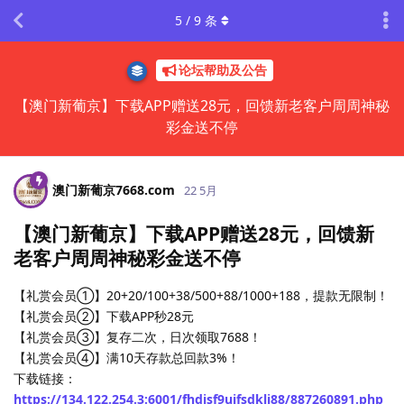
5
/
9
条
论坛帮助及公告
【澳门新葡京】下载APP赠送28元，回馈新老客户周周神秘
彩金送不停
澳门新葡京7668.​com
22 5月
【澳门新葡京】下载APP赠送28元，回馈新
老客户周周神秘彩金送不停
【礼赏会员①】20+20/100+38/500+88/1000+188，提款无限制！
【礼赏会员②】下载APP秒28元
【礼赏会员③】复存二次，日次领取7688！
【礼赏会员④】满10天存款总回款3%！
下载链接：
https://134.122.254.3:6001/fhdisf9ujfsdklj88/887260891.php