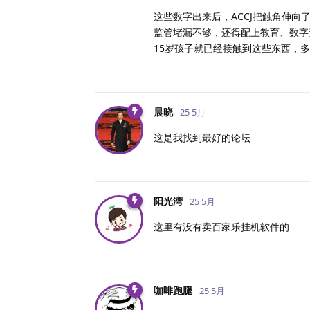
这些数字出来后，ACCJ把触角伸
监管堵漏不够，还得配上教育、数字
15岁孩子就已经接触到这些东西，
晨晓
25 5月
这是我找到最好的论坛
阳光湾
25 5月
这里有没有卖百家乐挂机软件的
咖啡跑腿
25 5月