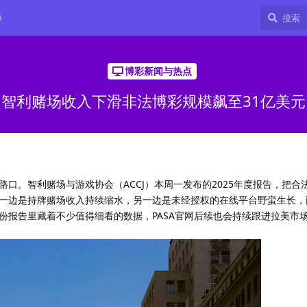
9
博彩新闻与热点
智利赌场收入下滑非法博彩规模飙至31亿美元
口。智利赌场与游戏协会（ACCJ）本周一发布的2025年度报告，把合
一边是持牌赌场收入持续缩水，另一边是未经授权的在线平台野蛮生长，
份报告里藏着不少值得细看的数据，PASA官网后续也会持续跟进拉美市