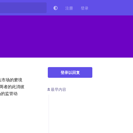
注册
登录
登录以回复
法市场的窘境
两者的此消彼
最早内容
场的监管动