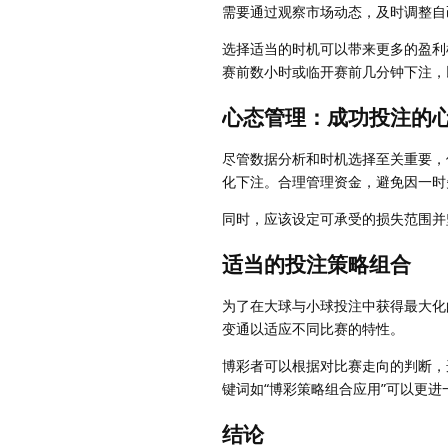
需要通过观察市场动态，及时调整自
选择适当的时机可以带来更多的盈利
赛前数小时或临开赛前几分钟下注，
心态管理：成功投注的
尽管数据分析和时机选择至关重要，
化下注。合理管理资金，避免因一时
同时，应该设定可承受的损失范围并
适当的投注策略组合
为了在大球与小球投注中获得最大化
变通以适应不同比赛的特性。
博彩者可以根据对比赛走向的判断，
键词如“博彩策略组合应用”可以更
结论