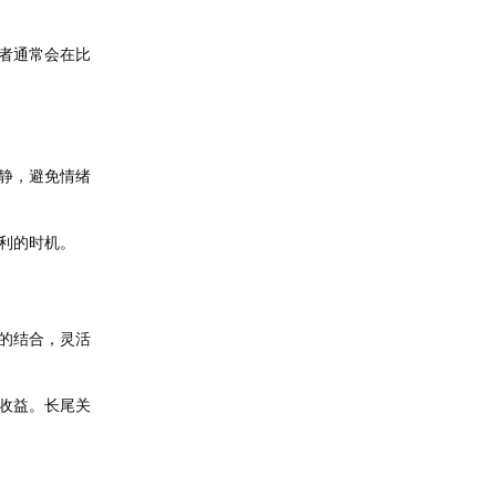
者通常会在比
静，避免情绪
利的时机。
的结合，灵活
收益。长尾关