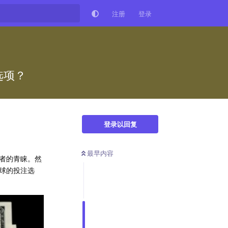
注册
登录
选项？
登录以回复
最早内容
者的青睐。然
球的投注选