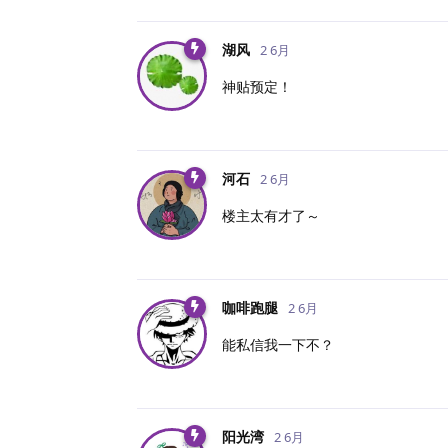
湖风
2 6月
神贴预定！
河石
2 6月
楼主太有才了～
咖啡跑腿
2 6月
能私信我一下不？
阳光湾
2 6月