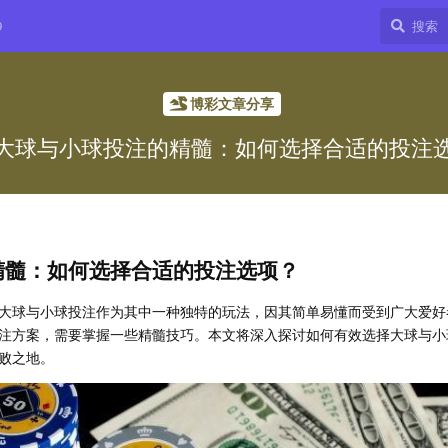
9
博彩文章分享
大球与小球投注的精髓：如何选择合适的投注
精髓：如何选择合适的投注选项？
大球与小球投注作为其中一种独特的玩法，因其简单易懂而受到广大爱好
注方案，需要掌握一些精髓技巧。本文将深入探讨如何有效选择大球与小
败之地。