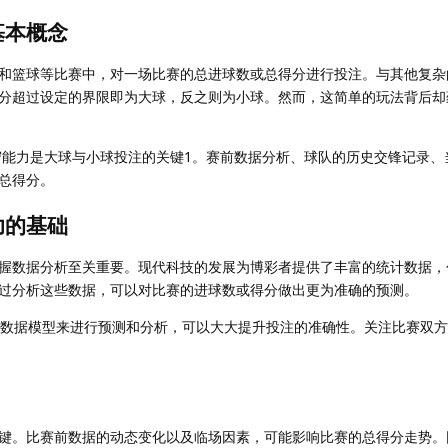
基本概念
和篮球等比赛中，对一场比赛的总进球数或总得分进行投注。与其他复杂
分超过设定的界限即为大球，反之则为小球。然而，这简单的玩法背后却
守能力是大球与小球投注的关键1。赛前数据分析、球队的历史交锋记录、
总得分。
功的基础
握数据分析至关重要。现代科技的发展为博彩者提供了丰富的统计数据，
过分析这些数据，可以对比赛的进球数或得分做出更为准确的预测。
等权威网站的数据模型来进行预测和分析，可以大大提升投注的准确性。关注比赛双
键。比赛前数据的动态变化以及临场因素，可能影响比赛的总得分走势。