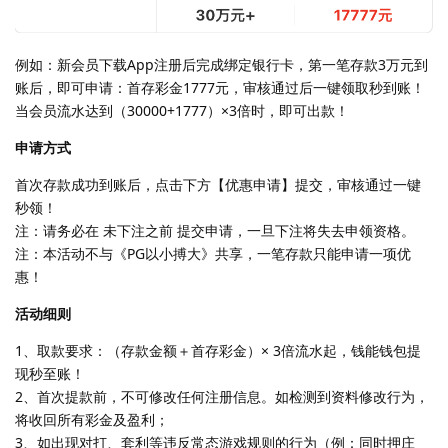
例如：新会员下载App注册后完成绑定银行卡，第一笔存款3万元到
账后，即可申请：首存彩金1777元，审核通过后一键领取秒到账！
当会员流水达到（30000+1777）×3倍时，即可出款！
申请方式
首次存款成功到账后，点击下方【优惠申请】提交，审核通过一键
秒领！
注：请务必在 未下注之前 提交申请，一旦下注将失去申领资格。
注：本活动不与《PG以小搏大》共享，一笔存款只能申请一项优
惠！
活动细则
1、取款要求：（存款金额＋首存彩金）× 3倍流水起，钱能钱包提
现秒至账！
2、首次提款前，不可修改任何注册信息。如检测到资料修改行为，
将收回所有彩金及盈利；
3、如出现对打、套利等违反常态游戏规则的行为（例：同时押庄