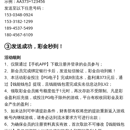
示例：AA373+123456
发送至以下任意号码：
153-0348-0924
153-3182-1299
189-4537-5499
180-4567-6109
③发送成功，彩金秒到！
活动细则
1、仅限通过【手机APP】下载注册并登录的会员参与；
2、新会员完成绑定银行卡后，发送短信验证，彩金自动到账！
3、本活动彩金投注【PG电子】完成8倍流水，盈利满373元后，通
过【钱能钱包】提现，且钱能钱包需完成实名信息达到LV2；
4、领取彩金会员账号额度低于1元时，再次存款不受限制。凡是彩
金盈利后充值，或投注PG电子除外的游戏，平台有权收回彩金及彩
金产生的盈利；
5、如未达到可申请提款条件，财务部有权将您的提款重新返入游戏
账号内继续游戏，请务必达到流水要求方可进行出款；
6、为确保会员的注册资料真实有效，首次取款不可修改【钱能钱包