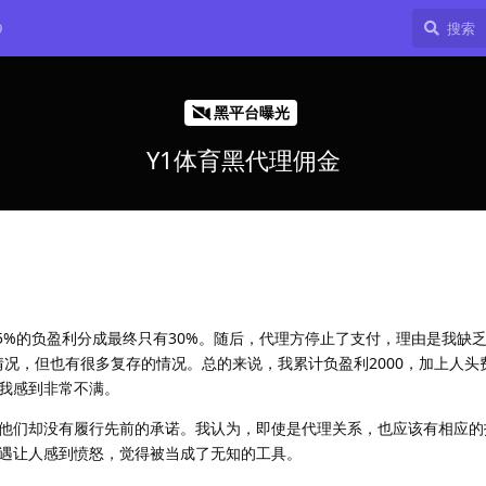
9
黑平台曝光
Y1体育黑代理佣金
55%的负盈利分成最终只有30%。随后，代理方停止了支付，理由是我缺
的情况，但也有很多复存的情况。总的来说，我累计负盈利2000，加上人
我感到非常不满。
他们却没有履行先前的承诺。我认为，即使是代理关系，也应该有相应的
遇让人感到愤怒，觉得被当成了无知的工具。