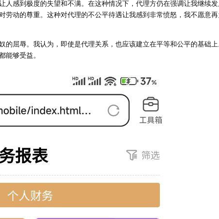
让人感到极度的失望和不满。在这种情况下，代理方仍在强调让我继续发
对劳动的尊重。这种对代理的不公平待遇让我感到非常愤怒，我不愿意再
奴的屈辱。我认为，即使是代理关系，也应该建立在平等和公平的基础上
都能够受益。