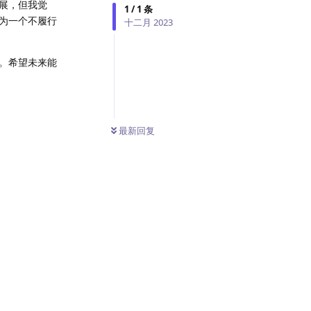
展，但我觉
1
/
1
条
为一个不履行
十二月 2023
。希望未来能
最新回复