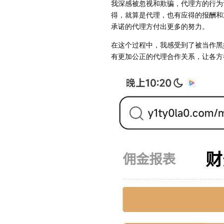
我深感被忽视和欺骗，代理方的行为
得，就算是代理，也有应得的报酬和
承诺的代理方付出更多的努力。
在这个过程中，我感受到了被当作黑
有更加公正的代理合作关系，让各方