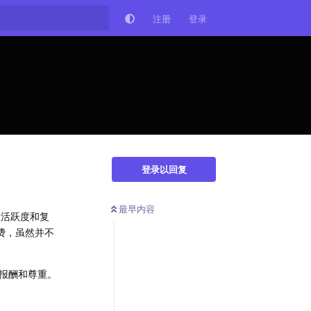
注册
登录
登录以回复
最早内容
乏活跃度和复
头费，虽然并不
报酬和尊重。