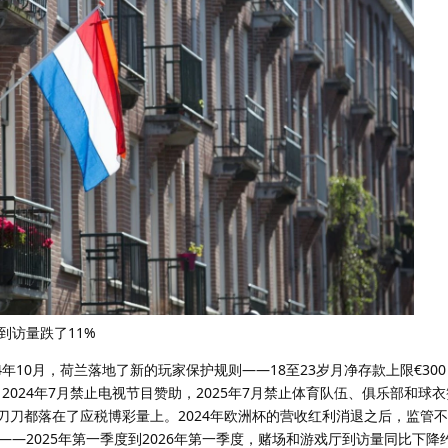
到访量跌了11%
年10月，荷兰落地了新的玩家保护规则——18至23岁月净存款上限€300
：2024年7月禁止电视节目赞助，2025年7月禁止体育队伍、俱乐部和球
但刀刀都落在了应税博彩量上。2024年欧洲杯的营收红利消退之后，监管
—2025年第一季度到2026年第一季度，赌场和游戏厅到访量同比下降约