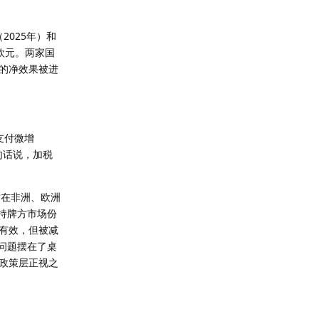
2025年）和
0万欧元。两家国
的净效果被进
支付微增
句话说，加税
这在非洲、欧洲
持牌方市场份
有效，但被减
问题摆在了桌
政策层正视之
回复