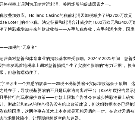
开将税率上调列为压缩营运利润、关闭场所的促成因素之一。
加效应。Holland Casino的税前利润因加税减少了约2700万欧元（
andse Loterij的企业税、法定征费和利润合计减少约1600万欧元和340
消了博彩税增加带来的财政收益——左手加税多收，右手利润少缴，国库
——加税的"无辜者"
营商对慈善和体育事业的捐款基本未受影响。2024至2025年间，慈善
——报告未发现首轮税率上调对慈善捐赠产生了实质性影响的"有力证据"。换
报，但慈善端稳住了。
些数字里读出一个熟悉的故事——加税→税基萎缩→实际增收远低于预期，
之处在于，导致税基萎缩的不只是玩家逃向离岸平台（KSA年度报告显示
只手推行的玩家保护政策——存款上限和广告禁令在减少博彩消费上确实
计。财政部和KSA的联合报告没有给出政策建议，但这组数据本身已经把
彩税填国库，这两件事在算术上本身就是互相矛盾的一对。在这对矛盾被
合法市场继续缩小、让预期继续落空的加速器。