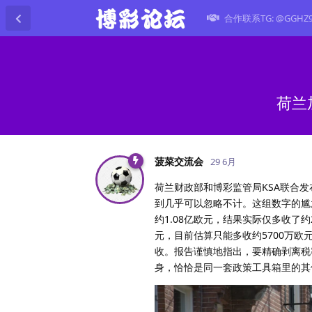
合作联系TG: @GGHZ
荷兰
菠菜交流会
29 6月
荷兰财政部和博彩监管局KSA联合
到几乎可以忽略不计。这组数字的尴尬程
约1.08亿欧元，结果实际仅多收了约2
元，目前估算只能多收约5700万
收。报告谨慎地指出，要精确剥离税
身，恰恰是同一套政策工具箱里的其