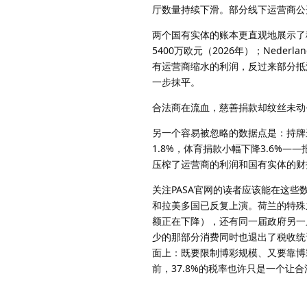
厅数量持续下滑。部分线下运营商公
两个国有实体的账本更直观地展示了税收叠
5400万欧元（2026年）；Nederl
有运营商缩水的利润，反过来部分抵
一步抹平。
合法商在流血，慈善捐款却纹丝未动
另一个容易被忽略的数据点是：持牌运
1.8%，体育捐款小幅下降3.6%
压榨了运营商的利润和国有实体的财
关注PASA官网的读者应该能在这
和拉美多国已反复上演。荷兰的特殊
额正在下降），还有同一届政府另一
少的那部分消费同时也退出了税收统
面上：既要限制博彩规模、又要靠博
前，37.8%的税率也许只是一个让