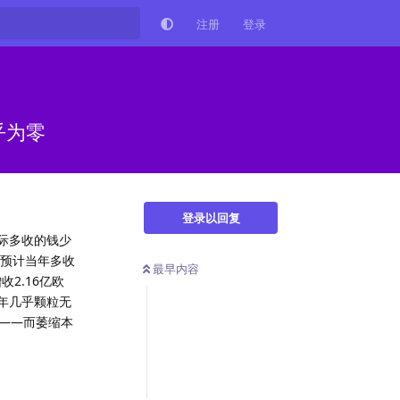
注册
登录
乎为零
登录以回复
际多收的钱少
部预计当年多收
最早内容
收2.16亿欧
年几乎颗粒无
——而萎缩本