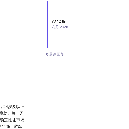
7
/
12
条
六月 2026
最新回复
，24岁及以上
衣赞助。每一刀
不确定性让市场
11%，游戏