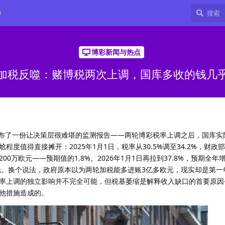
9
博彩新闻与热点
加税反噬：赌博税两次上调，国库多收的钱几
发布了一份让决策层很难堪的监测报告——两轮博彩税率上调之后，国库实
度值得直接摊开：2025年1月1日，税率从30.5%调至34.2%，财政
00万欧元——预期值的1.8%。2026年1月1日再拉到37.8%，预期全年增
欧元。换个说法，政府原本以为两轮加税能多进账3亿多欧元，现实却是第一
率上调的独立影响并不完全可能，但税基萎缩是解释收入缺口的首要原因
他措施造成的。