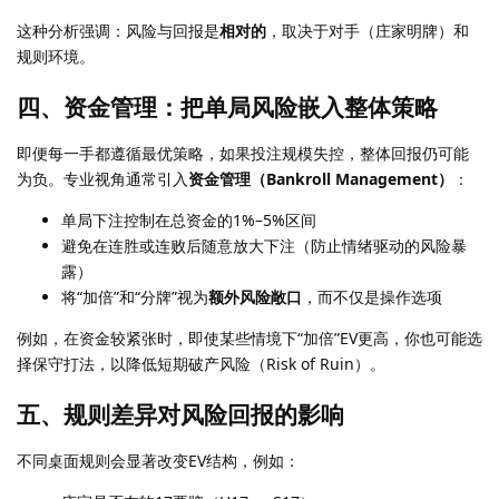
这种分析强调：风险与回报是
相对的
，取决于对手（庄家明牌）和
规则环境。
四、资金管理：把单局风险嵌入整体策略
即便每一手都遵循最优策略，如果投注规模失控，整体回报仍可能
为负。专业视角通常引入
资金管理（Bankroll Management）
：
单局下注控制在总资金的1%–5%区间
避免在连胜或连败后随意放大下注（防止情绪驱动的风险暴
露）
将“加倍”和“分牌”视为
额外风险敞口
，而不仅是操作选项
例如，在资金较紧张时，即使某些情境下“加倍”EV更高，你也可能选
择保守打法，以降低短期破产风险（Risk of Ruin）。
五、规则差异对风险回报的影响
不同桌面规则会显著改变EV结构，例如：