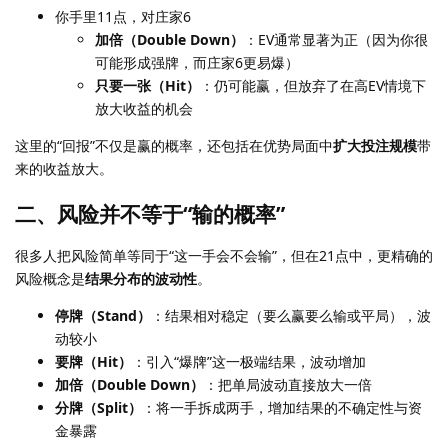
你手里11点，对庄家6
加倍（Double Down）
：EV通常显著为正（因为你很
可能形成强牌，而庄家6更易爆）
只要一张（Hit）
：仍可能赢，但放弃了在高EV情境下
放大收益的机会
这里的“回报”不仅是赢的概率，还包括在优势局面中
扩大投注规模
带
来的收益放大。
二、风险并不等于“输的概率”
很多人把风险简单等同于“这一手会不会输”，但在21点中，更精确的
风险概念是
结果分布的波动性
。
停牌（Stand）
：结果相对稳定（要么赢要么输或平局），波
动较小
要牌（Hit）
：引入“爆牌”这一极端结果，波动增加
加倍（Double Down）
：把单局波动直接放大一倍
分牌（Split）
：将一手拆成两手，增加结果的不确定性与资
金暴露