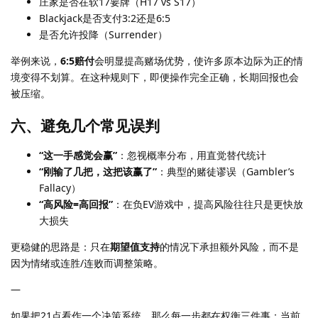
庄家是否在软17要牌（H17 vs S17）
Blackjack是否支付3:2还是6:5
是否允许投降（Surrender）
举例来说，
6:5赔付
会明显提高赌场优势，使许多原本边际为正的情
境变得不划算。在这种规则下，即便操作完全正确，长期回报也会
被压缩。
六、避免几个常见误判
“这一手感觉会赢”
：忽视概率分布，用直觉替代统计
“刚输了几把，这把该赢了”
：典型的赌徒谬误（Gambler’s
Fallacy）
“高风险=高回报”
：在负EV游戏中，提高风险往往只是更快放
大损失
更稳健的思路是：只在
期望值支持
的情况下承担额外风险，而不是
因为情绪或连胜/连败而调整策略。
—
如果把21点看作一个决策系统，那么每一步都在权衡三件事：当前