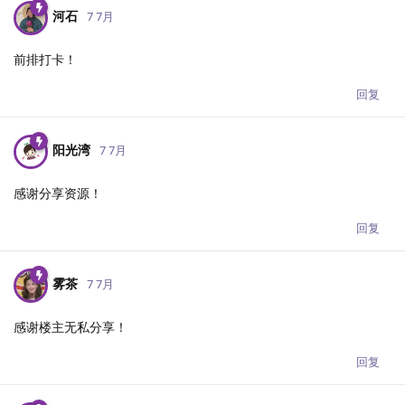
河石
7 7月
前排打卡！
回复
阳光湾
7 7月
感谢分享资源！
回复
雾茶
7 7月
感谢楼主无私分享！
回复