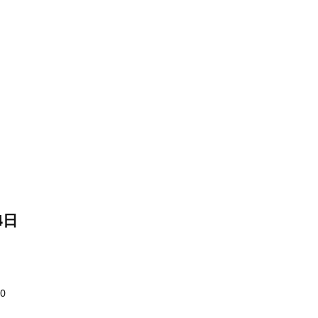
4日
】
0