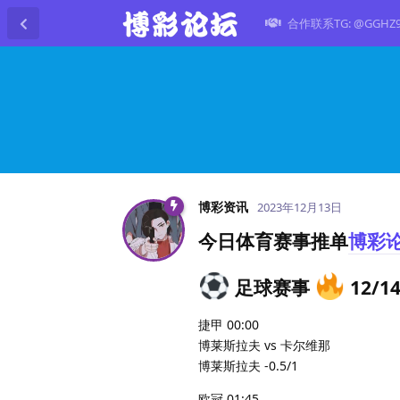
合作联系TG: @GGHZ
博彩资讯
2023年12月13日
今日体育赛事推单
博彩
足球赛事
12/1
捷甲 00:00
博莱斯拉夫 vs 卡尔维那
博莱斯拉夫 -0.5/1
欧冠 01:45